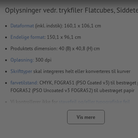
Oplysninger vedr. trykfiler Flatcubes, Siddet
Dataformat
(inkl. indstik): 160,1 x 106,1 cm
Endelige format
: 150,1 x 96,1 cm
Produktets dimension: 40 (B) x 40,8 (H) cm
Opløsning:
300 dpi
Skrifttyper
skal integreres helt eller konverteres til kurver
farvetilstand:
CMYK, FOGRA51 (PSO Coated v3) til bestrøget p
FOGRA52 (PSO Uncoated v3 FOGRA52) til ubestrøget papir
Vi kontrollerer ikke for
stavefejl og/eller typografiske fejl
Vi kontrollerer ikke
overtrykningsindstillingerne
Vis mere
Kommentarer
slettes og trykkes ikke
Formularfeltets
indhold vil blive trykt