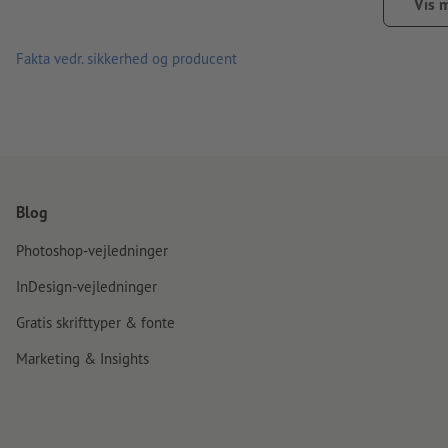
maks. belastning 150 kg iht. DIN 581
Vis 
inkl. praktisk bæretaske
Fakta vedr. sikkerhed og producent
egnet til udendørs brug
dimensioner udfoldet: 40 x 40 x 40,8 cm
dimensioner sammenfoldet: 40 x 40 x 7,5 cm
Made in Germany
Blog
forarbejdning: sublimationstryk
Photoshop-vejledninger
InDesign-vejledninger
Gratis skrifttyper & fonte
Marketing & Insights