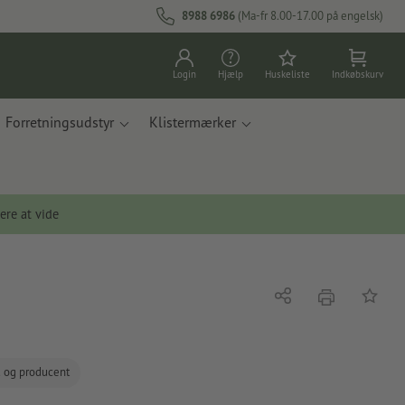
8988 6986
(Ma-fr 8.00-17.00 på engelsk)
Login
Hjælp
Huskeliste
Indkøbskurv
Forretningsudstyr
Klistermærker
ere at vide
tryk
Del
Tilføj t
d og producent