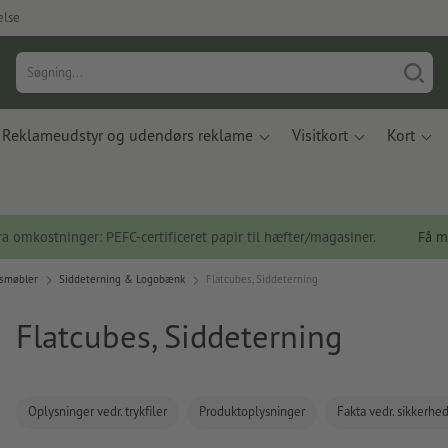
else
Reklameudstyr og udendørs reklame
Visitkort
Kort
a omkostninger: PEFC-certificeret papir til hæfter/magasiner.
Få m
smøbler
Siddeterning & Logobænk
Flatcubes, Siddeterning
Flatcubes, Siddeterning
Oplysninger vedr. trykfiler
Produktoplysninger
Fakta vedr. sikkerhe