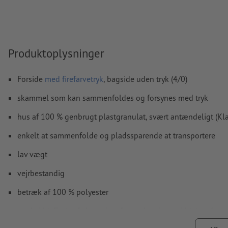
Hvordan opretter jeg udskriftsdata korrekt?
Produktoplysninger
Forside
med firefarvetryk
, bagside uden tryk (4/0)
skammel som kan sammenfoldes og forsynes med tryk
hus af 100 % genbrugt plastgranulat, svært antændeligt (Kl
enkelt at sammenfolde og pladssparende at transportere
lav vægt
vejrbestandig
betræk af 100 % polyester
med siddeflade af skumplast for god og lang siddekomfort