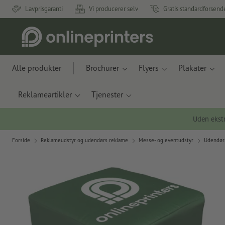
Lavprisgaranti
Vi producerer selv
Gratis standardforsend
Alle produkter
Brochurer
Flyers
Plakater
Reklameartikler
Tjenester
Uden ekstr
Forside
Reklameudstyr og udendørs reklame
Messe- og eventudstyr
Udendør