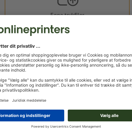
Egne trykfiler
Du kan uploade dine trykfiler før eller efter du afslutter
bestillingen.
Upload nu
Leveres ca.:
kr. 861,40
kr. 1.
tir. d. 18. aug. - tor. d. 20. aug.
ekskl. moms
inkl. 25 %
Vægt: ca.
3,6 kg