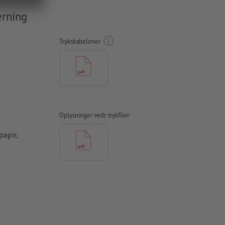
erning
Trykskabeloner
Oplysninger vedr. trykfiler
apir,