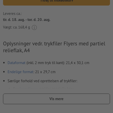
Tilføj til indkøbskurv
Leveres ca.:
tir. d. 18. aug. - tor. d. 20. aug.
Vægt: ca.
168,4 g
Oplysninger vedr. trykfiler Flyers med partiel
relieflak, A4
Dataformat
(inkl. 2 mm tryk til kant): 21,4 x 30,1 cm
Endelige format
: 21 x 29,7 cm
Særlige forhold ved oprettelsen af trykfiler:
For
forædlinger
gælder specielle krav
hvordan du opretter din trykfil med partiel finish i InDesign,
Vis mere
viser vi dig
her
Trykfilerne kan enten oprettes i stående eller i liggende