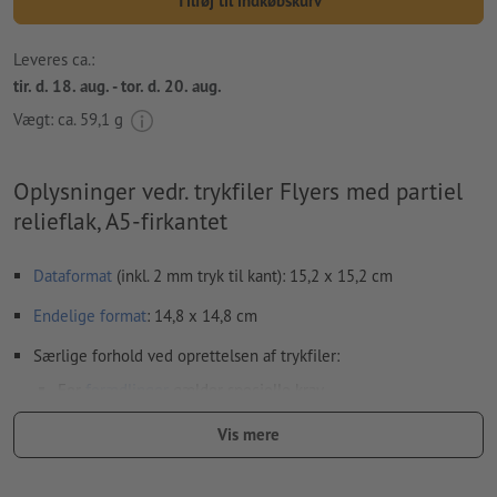
Tilføj til indkøbskurv
Leveres ca.:
tir. d. 18. aug. - tor. d. 20. aug.
Vægt: ca.
59,1 g
Oplysninger vedr. trykfiler Flyers med partiel
relieflak, A5-firkantet
Dataformat
(inkl. 2 mm tryk til kant): 15,2 x 15,2 cm
Endelige format
: 14,8 x 14,8 cm
Særlige forhold ved oprettelsen af trykfiler:
For
forædlinger
gælder specielle krav
hvordan du opretter din trykfil med partiel finish i InDesign,
Vis mere
viser vi dig
her
Trykfilerne kan enten oprettes i stående eller i liggende