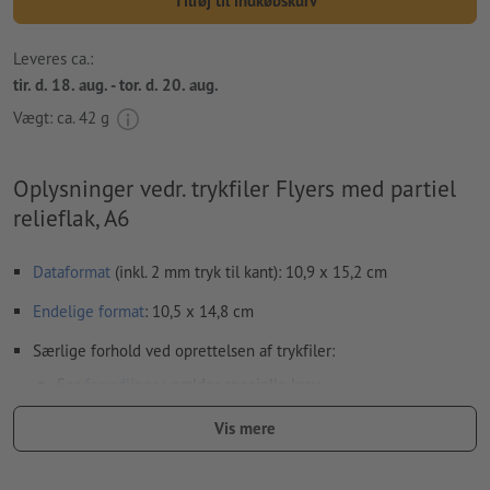
Tilføj til indkøbskurv
Leveres ca.:
tir. d. 18. aug. - tor. d. 20. aug.
Vægt: ca.
42 g
Oplysninger vedr. trykfiler Flyers med partiel
relieflak, A6
Dataformat
(inkl. 2 mm tryk til kant): 10,9 x 15,2 cm
Endelige format
: 10,5 x 14,8 cm
Særlige forhold ved oprettelsen af trykfiler:
For
forædlinger
gælder specielle krav
hvordan du opretter din trykfil med partiel finish i InDesign,
Vis mere
viser vi dig
her
Trykfilerne kan enten oprettes i stående eller i liggende