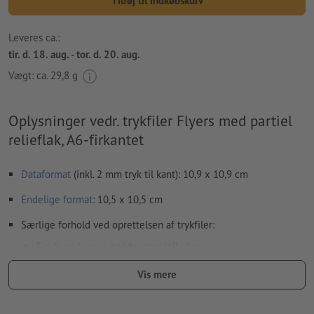
Tilføj til indkøbskurv
Leveres ca.:
tir. d. 18. aug. - tor. d. 20. aug.
Vægt: ca.
29,8 g
Oplysninger vedr. trykfiler Flyers med partiel
relieflak, A6-firkantet
Dataformat
(inkl. 2 mm tryk til kant): 10,9 x 10,9 cm
Endelige format
: 10,5 x 10,5 cm
Særlige forhold ved oprettelsen af trykfiler:
For
forædlinger
gælder specielle krav
hvordan du opretter din trykfil med partiel finish i InDesign,
Vis mere
viser vi dig
her
Trykfilerne kan enten oprettes i stående eller i liggende