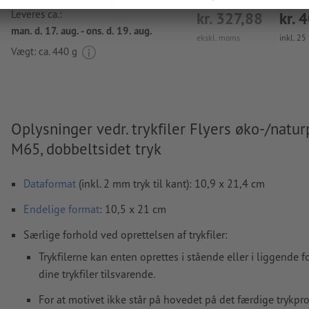
Leveres ca.:
kr. 327,88
kr. 
man. d. 17. aug. - ons. d. 19. aug.
ekskl. moms
inkl. 2
Vægt: ca.
440 g
Oplysninger vedr. trykfiler Flyers øko-/naturp
M65, dobbeltsidet tryk
Dataformat
(inkl. 2 mm tryk til kant): 10,9 x 21,4 cm
Endelige format
: 10,5 x 21 cm
Særlige forhold ved oprettelsen af trykfiler:
Trykfilerne kan enten oprettes i stående eller i liggende f
dine trykfiler tilsvarende.
For at motivet ikke står på hovedet på det færdige trykpr