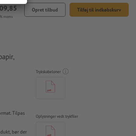
409,85
Opret tilbud
Tilføj til indkøbskurv
5 % moms
apir,
Trykskabeloner
ormat. Tilpas
Oplysninger vedr. trykfiler
odukt, bør der