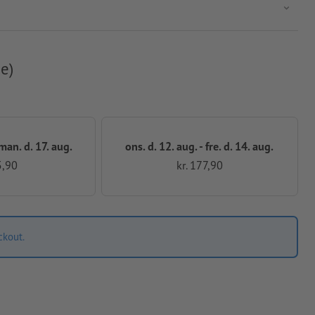
e)
 man. d. 17. aug.
ons. d. 12. aug. - fre. d. 14. aug.
5,90
kr. 177,90
ckout.