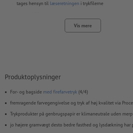
tages hensyn til
læseretningen
i trykfilerne
Opløsning:
300 dpi
Medtag en margen
beskæring
på 2 mm, vigtige oplysninger 
Vis mere
mindst 4 mm fra det endelige formats kant
Skrifttyper
skal integreres helt eller konverteres til kurver
farvetilstand:
CMYK, FOGRA51 (PSO Coated v3) til bestrøget p
FOGRA52 (PSO Uncoated v3 FOGRA52) til ubestrøget papir
Vi kontrollerer ikke for
stavefejl og/eller typografiske fejl
Produktoplysninger
Vi kontrollerer ikke
overtrykningsindstillingerne
For- og bagside
med firefarvetryk
(4/4)
Kommentarer
slettes og trykkes ikke
fremragende farvegengivelse og tryk af høj kvalitet via Proc
Formularfeltets
indhold vil blive trykt
Trykprodukter på genbrugspapir er klimaneutrale uden merp
Hvordan opretter jeg udskriftsdata korrekt?
jo højere gramvægt desto bedre fasthed og lysdækning har 