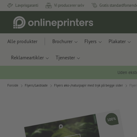
Lavprisgaranti
Vi producerer selv
Gratis standardforsend
Alle produkter
Brochurer
Flyers
Plakater
Reklameartikler
Tjenester
Uden ekstr
Forside
Flyers/Løsblade
Flyers øko-/naturpapir med tryk på begge sider
Flyer