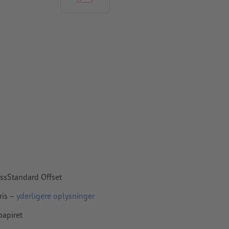
skal være
apir,
essStandard Offset
ris –
yderligere oplysninger
papiret