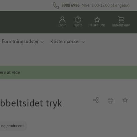
8988 6986
(Ma-fr 8.00-17.00 på engelsk)
Login
Hjælp
Huskeliste
Indkøbskurv
Forretningsudstyr
Klistermærker
ere at vide
bbeltsidet tryk
tryk
Del
Tilføj t
d og producent