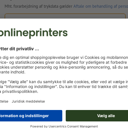
Mht. forarbejdning af trykdata gælder
Aftale om behandling af perso
Egne trykfiler
Du kan uploade dine trykfiler før eller efter du afslutter
bestillingen.
Upload nu