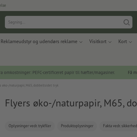
else
Reklameudstyr og udendørs reklame
Visitkort
Kort
a omkostninger: PEFC-certificeret papir til hæfter/magasiner.
Få m
s øko-/naturpapir, M65, dobbeltsidet tryk
Flyers øko-/naturpapir, M65, do
Oplysninger vedr. trykfiler
Produktoplysninger
Fakta vedr. sikkerhe