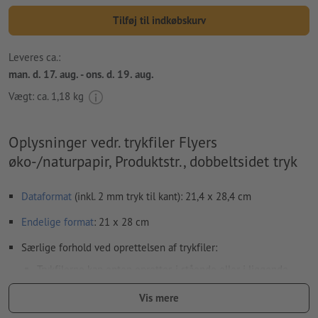
Tilføj til indkøbskurv
Leveres ca.:
man. d. 17. aug. - ons. d. 19. aug.
Vægt: ca.
1,18 kg
Oplysninger vedr. trykfiler Flyers
øko-/naturpapir, Produktstr., dobbeltsidet tryk
Dataformat
(inkl. 2 mm tryk til kant): 21,4 x 28,4 cm
Endelige format
: 21 x 28 cm
Særlige forhold ved oprettelsen af trykfiler:
Trykfilerne kan enten oprettes i stående eller i liggende
format. Tilpas dine trykfiler tilsvarende.
Vis mere
For at motivet ikke står på hovedet på det færdige