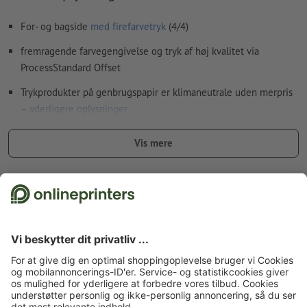
Hvordan opretter jeg udskriftsdata korrekt?
For- og bagside
med firefarvetryk
(4/4)
fremragende farvegengivelse og tryk af høj kvalitet via
ProcessStandard Offset
Trykprodukter på genbrugspapir er klimaneutrale uden merpris
–
yderligere oplysninger
jo højere gramvægt desto bedre fasthed og lysdækning har
Vis mere
papiret
til flyers med det lille ekstra – få et indtryk af vores
flyers med
Fakta vedr. sikkerhed og producent
forædling
Forside
Flyers/Løsblade
Flyers øko-/naturpapir med tryk på begge sider
Flyers øko-/naturpapir, Produktstr., dobbeltsidet tryk