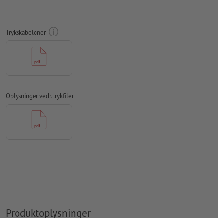
trykprodukt, bør der tages hensyn til
læseretningen
i
trykfilerne
Trykskabeloner
Opløsning:
300 dpi
Medtag en margen
beskæring
på 2 mm, vigtige oplysninger skal
være mindst 4 mm fra det endelige formats kant
Skrifttyper
skal integreres helt eller konverteres til kurver
Oplysninger vedr. trykfiler
farvetilstand:
CMYK, FOGRA51 (PSO Coated v3) til bestrøget
papir, FOGRA52 (PSO Uncoated v3 FOGRA52) til ubestrøget
papir
Vi kontrollerer ikke for
stavefejl og/eller typografiske fejl
Vi kontrollerer ikke
overtrykningsindstillingerne
Kommentarer
slettes og trykkes ikke
Formularfeltets
indhold vil blive trykt
Produktoplysninger