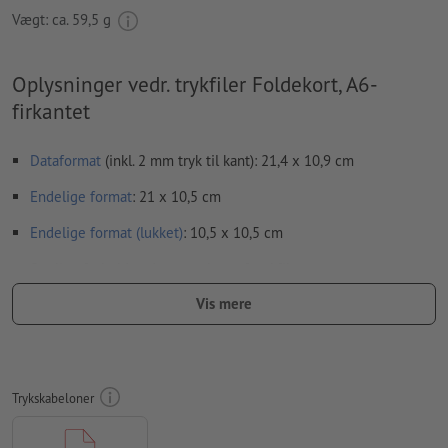
Vægt: ca.
59,5 g
Oplysninger vedr. trykfiler Foldekort, A6-
firkantet
Dataformat
(inkl. 2 mm tryk til kant): 21,4 x 10,9 cm
Endelige format
: 21 x 10,5 cm
Endelige format
(lukket)
: 10,5 x 10,5 cm
Særlige forhold ved oprettelsen af trykfiler:
Vær opmærksom på, at upload af en enkelt side for hver fals,
Vis mere
resulterer i fejl ved trykningen. Upload hele layoutet på to
sider, en indvendig og en udvendig side - se datablad
bukkelinjer
kan ikke kontrolleres
Trykskabeloner
vi kan ikke altid tage hensyn til
papirets fiberretning