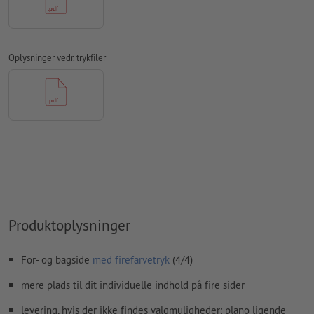
For at motivet ikke står på hovedet på det færdige
trykprodukt, bør der tages hensyn til
læseretningen
i
trykfilerne
Oplysninger vedr. trykfiler
Opløsning:
300 dpi
Medtag en margen
beskæring
på 2 mm, vigtige oplysninger skal
være mindst 4 mm fra det endelige formats kant
Skrifttyper
skal integreres helt eller konverteres til kurver
farvetilstand:
CMYK, FOGRA51 (PSO Coated v3) til bestrøget
papir, FOGRA52 (PSO Uncoated v3 FOGRA52) til ubestrøget
papir
Vi kontrollerer ikke for
stavefejl og/eller typografiske fejl
Produktoplysninger
Vi kontrollerer ikke
overtrykningsindstillingerne
For- og bagside
med firefarvetryk
(4/4)
Kommentarer
slettes og trykkes ikke
mere plads til dit individuelle indhold på fire sider
Formularfeltets
indhold vil blive trykt
levering, hvis der ikke findes valgmuligheder: plano ligende