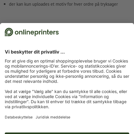
der kan kun uploades et motiv for hver ordre på tryksager
Fakta vedr. sikkerhed og producent
Forside
Reklameudstyr og udendørs reklame
Storformattryk og udendørs
reklame
Gadeskilte
Gadeskilte, eksklusive, kun tryk
Tilmeld dig til nyhedsbrevet og få en rabatkupon på 15 %
Om os
Virksomhed
Service