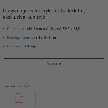
Oplysninger vedr. trykfiler Gadeskilte,
eksklusive, kun tryk
Dataformat
(inkl. 2 mm tryk til kant): 59,8 x 84,5 cm
Endelige format
: 59,4 x 84,1 cm
Opløsning:
150 dpi
Medtag en margen
beskæring
på 2 mm, vigtige oplysninger skal
være mindst 4 mm fra det endelige formats kant
Vis mere
Skrifttyper
skal integreres helt eller konverteres til kurver
farvetilstand:
CMYK, FOGRA51 (PSO Coated v3)
Trykskabeloner
Vi kontrollerer ikke for
stavefejl og/eller typografiske fejl
Vi kontrollerer ikke
overtrykningsindstillingerne
Kommentarer
slettes og trykkes ikke