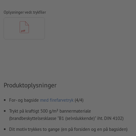
Formularfeltets
indhold vil blive trykt
Oplysninger vedr. trykfiler
Hvordan opretter jeg udskriftsdata korrekt?
Produktoplysninger
For- og bagside
med firefarvetryk
(4/4)
Trykt på kraftigt 500 g/m² bannermateriale
(brandbeskyttelsesklasse "B1 (selvslukkende)" iht. DIN 4102)
Dit motiv trykkes to gange (en på forsiden og en på bagsiden)