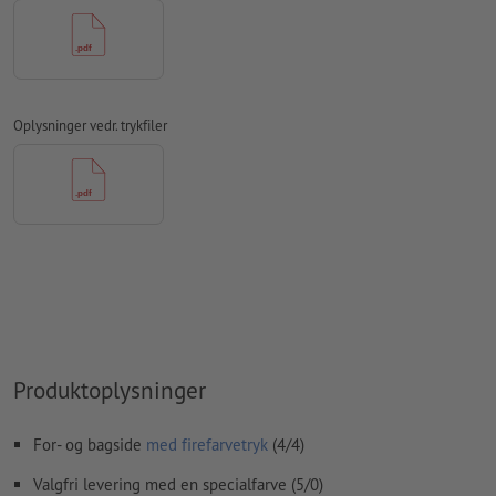
For
delvise forædlinger
, som fx UV-lak eller relieflak skal der
oprettes et separat farvefelt med krævede betegnelse i
trykfilen.
Opløsning:
300 dpi
Oplysninger vedr. trykfiler
Medtag en margen
beskæring
på 2 mm, vigtige oplysninger skal
være mindst 4 mm fra det endelige formats kant
Skrifttyper
skal integreres helt eller konverteres til kurver
farvetilstand:
CMYK, FOGRA51 (PSO Coated v3) til bestrøget
papir, FOGRA52 (PSO Uncoated v3 FOGRA52) til ubestrøget
papir
Vi kontrollerer ikke for
stavefejl og/eller typografiske fejl
Vi kontrollerer ikke
overtrykningsindstillingerne
Produktoplysninger
Kommentarer
slettes og trykkes ikke
For- og bagside
med firefarvetryk
(4/4)
Formularfeltets
indhold vil blive trykt
Valgfri levering med en specialfarve (5/0)