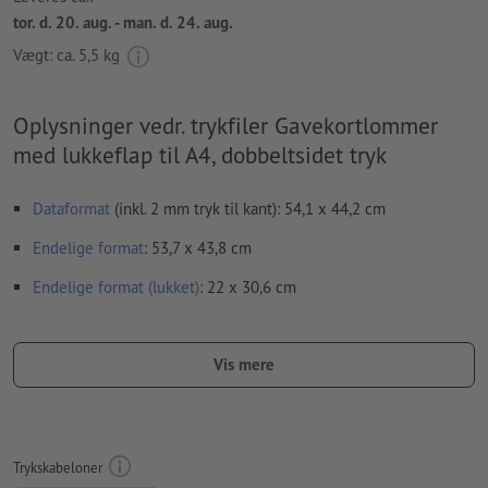
tor. d. 20. aug. - man. d. 24. aug.
Vægt: ca.
5,5 kg
Oplysninger vedr. trykfiler Gavekortlommer
med lukkeflap til A4, dobbeltsidet tryk
Dataformat
(inkl. 2 mm tryk til kant): 54,1 x 44,2 cm
Endelige format
: 53,7 x 43,8 cm
Endelige format
(lukket)
: 22 x 30,6 cm
Særlige forhold ved oprettelsen af trykfiler:
Fjern prægningskonturen fra downloadskabelonen, inden du
Vis mere
genererer dine trykfiler.
Vis prægningskonturens placering ved hjælp af en anden fil
(visningsfil).
Trykskabeloner