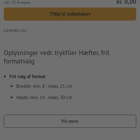
kr. 0,00
inkl. 25 % moms
Tilføj til indkøbskurv
Leveres ca.:
Oplysninger vedr. trykfiler Hæfter, frit
formatvalg
Frit valg af format
:
Bredde: min. 8 - maks. 21 cm
Højde: min. 14 - maks. 30 cm
Vær ved oprettelsen af trykfiler opmærksom på
særegenhederne
for hæfter/magasiner:
Vis mere
Tilrettelægning af siderne:
vi overtager udskydningen af indmaden, dvs.