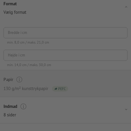
Format
Vælg format
Bredde i cm
min.
8,0
cm / maks.
21,0
cm
Højde i cm
min.
14,0
cm / maks.
30,0
cm
Papir
130 g/m² kunsttrykpapir
PEFC
Indmad
8 sider