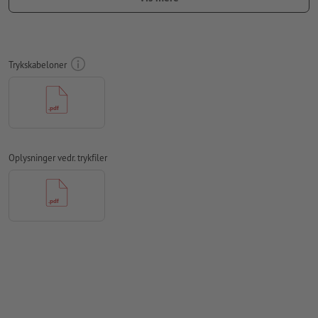
Medtag en margen
beskæring
på 2 mm, vigtige oplysninger skal
være mindst 4 mm fra det endelige formats kant
Skrifttyper
skal integreres helt eller konverteres til kurver
Trykskabeloner
farvetilstand:
CMYK, FOGRA51 (PSO Coated v3) til bestrøget
papir, FOGRA52 (PSO Uncoated v3 FOGRA52) til ubestrøget
papir
Vi kontrollerer ikke for
stavefejl og/eller typografiske fejl
Oplysninger vedr. trykfiler
Vi kontrollerer ikke
overtrykningsindstillingerne
Kommentarer
slettes og trykkes ikke
Formularfeltets
indhold vil blive trykt
Hvordan opretter jeg udskriftsdata korrekt?