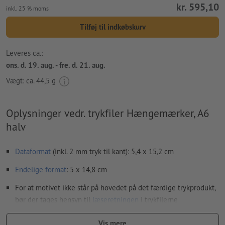
kr. 595,10
inkl. 25 % moms
Tilføj til indkøbskurv
Leveres ca.:
ons. d. 19. aug. - fre. d. 21. aug.
Vægt: ca.
44,5 g
Oplysninger vedr. trykfiler Hængemærker, A6
halv
Dataformat
(inkl. 2 mm tryk til kant): 5,4 x 15,2 cm
Endelige format
: 5 x 14,8 cm
For at motivet ikke står på hovedet på det færdige trykprodukt,
bør der tages hensyn til
læseretningen
i trykfilerne
Opløsning:
300 dpi
Vis mere