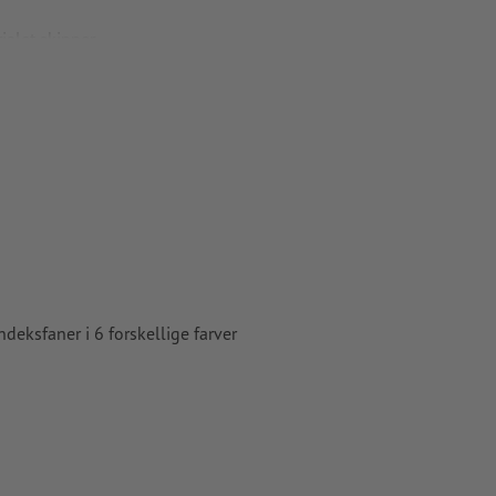
ialet skinner
 TIFF-billeder
 du i vores
eksfaner i 6 forskellige farver