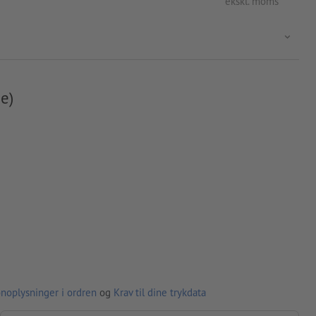
ekskl. moms
e)
noplysninger i ordren
og
Krav til dine trykdata