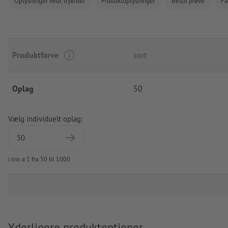
Oplysninger vedr. trykfiler
Produktoplysninger
Bestil prøve
Fa
Produktfarve
sort
Oplag
50
Vælg individuelt oplag:
i trin a 1 fra 50 til 1000
Yderligere produktoptioner