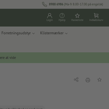
8988 6986
(Ma-fr 8.00-17.00 på engelsk)
Login
Hjælp
Huskeliste
Indkøbskurv
Forretningsudstyr
Klistermærker
ere at vide
tryk
Del
Tilføj t