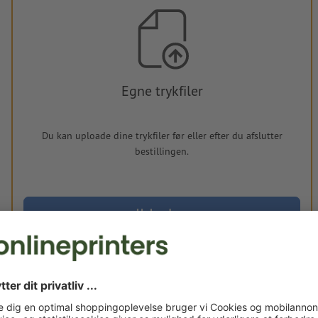
Egne trykfiler
Du kan uploade dine trykfiler før eller efter du afslutter
bestillingen.
Upload nu
Leveres ca.:
man. d. 17. aug. - ons. d. 19. aug.