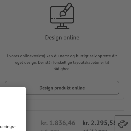
Design online
I vores onlineværktøj kan du nemt og hurtigt selv oprette dit
eget design. Der står forskellige layoutskabeloner til
rådighed.
Design produkt online
kr. 1.836,46
kr. 2.295,58
ekskl. moms
inkl. 25 % moms