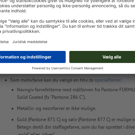
Vægt: ca.
12,25 kg
Opret tilbud
Tilføj til indkøbskurv
Oplysninger vedr. trykfiler Indeksfanesæt Ta
Dataformat
: 5 x 2 cm
Som motivfarve kan du vælge en hhv. to
specialfarver
.
Navngiv farvefelterne med målfarven fra Pantone FORM
Solid Coated (fx "Pantone 286 C").
Metallic- og neonfarver er ikke mulige.
Guld (Pantone 871 C) og sølv (Pantone 877 C) er mulige so
Betegn dertil din staffagefarve, som du har oprettet i dine 
„gold“ eller „silver“