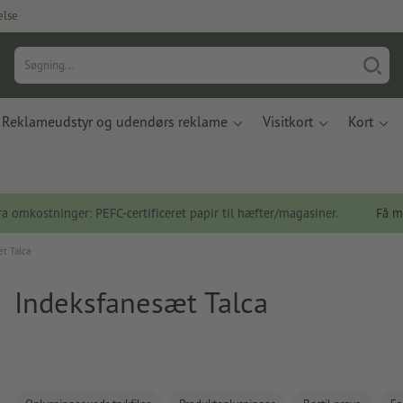
else
Reklameudstyr og udendørs reklame
Visitkort
Kort
a omkostninger: PEFC-certificeret papir til hæfter/magasiner.
Få m
t Talca
Indeksfanesæt Talca