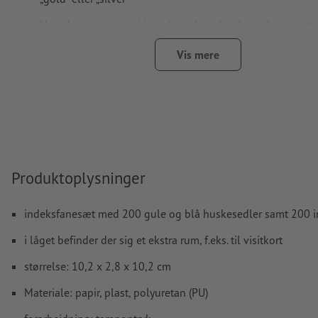
Hvis der
trykkes med hvid farve
kan det ske, at bæremater
igennem
Vis mere
Den trykklare PDF må kun indeholde vektorer; JPEG- eller
og -skabeloner er uegnede
Yderligere informationer og tips om
vektorgrafikker
finder
hjælpecenter.
Vi kontrollerer ikke for
stavefejl og/eller typografiske fejl
Produktoplysninger
Hvordan opretter jeg udskriftsdata korrekt?
indeksfanesæt med 200 gule og blå huskesedler samt 200 ind
i låget befinder der sig et ekstra rum, f.eks. til visitkort
størrelse: 10,2 x 2,8 x 10,2 cm
Materiale: papir, plast, polyuretan (PU)