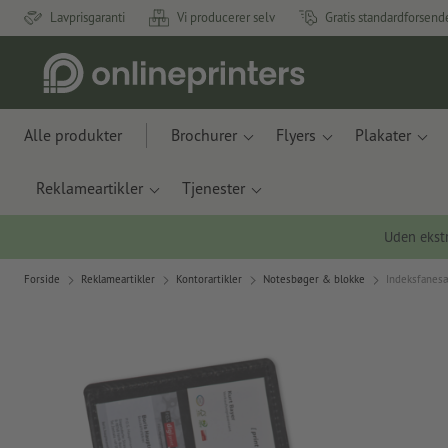
Lavprisgaranti
Vi producerer selv
Gratis standardforsend
Alle produkter
Brochurer
Flyers
Plakater
Reklameartikler
Tjenester
Uden ekstr
Forside
Reklameartikler
Kontorartikler
Notesbøger & blokke
Indeksfanesæ