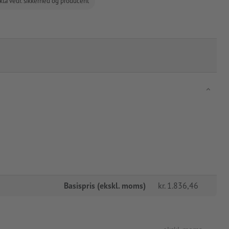
kta vedr. sikkerhed og producent
Basispris (ekskl. moms)
kr.
1.836,46