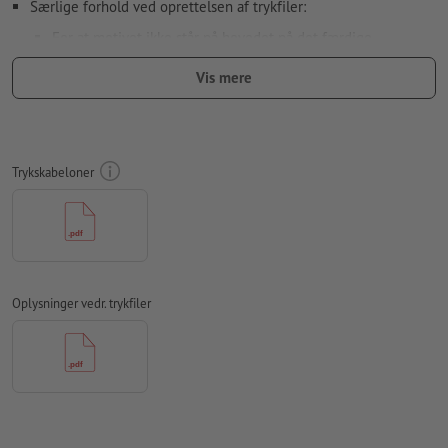
Særlige forhold ved oprettelsen af trykfiler:
For at motivet ikke står på hovedet på det færdige
trykprodukt, bør der tages hensyn til
læseretningen
i
Vis mere
trykfilerne
vi kan ikke altid tage hensyn til
papirets fiberretning
Opløsning:
300 dpi
Trykskabeloner
Medtag en margen
beskæring
på 2 mm, vigtige oplysninger skal
være mindst 4 mm fra det endelige formats kant
Skrifttyper
skal integreres helt eller konverteres til kurver
farvetilstand:
CMYK, FOGRA51 (PSO Coated v3) til bestrøget
Oplysninger vedr. trykfiler
papir, FOGRA52 (PSO Uncoated v3 FOGRA52) til ubestrøget
papir
Vi kontrollerer ikke for
stavefejl og/eller typografiske fejl
Vi kontrollerer ikke
overtrykningsindstillingerne
Kommentarer
slettes og trykkes ikke