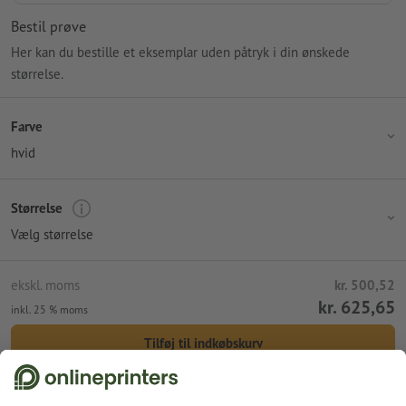
Bestil prøve
Her kan du bestille et eksemplar uden påtryk i din ønskede
størrelse.
Farve
hvid
Størrelse
Vælg størrelse
ekskl. moms
kr. 500,52
kr. 625,65
inkl. 25 % moms
Tilføj til indkøbskurv
Standardforsendelse (DHL)
tor. d. 13. aug.