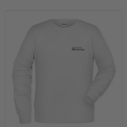
må ikke tørrenses
må ikke tørres i tørretumbler
fås i forskellige størrelser og farver
Vaskbar ved maks. 30 °C. Til vask skal vrangen vendes ud,
således at det trykte motiv er på indersiden.
Gramvægt: 300 g/m²
mærke: J&N
forarbejdning: silke-transfertryk