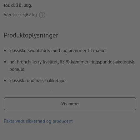
tor. d. 20. aug.
Vægt: ca.
4,62 kg
Produktoplysninger
klassiske sweatshirts med raglanærmer til mænd
høj French Terry-kvalitet, 85 % kæmmet, ringspundet økologisk
bomuld
klassisk rund hals, nakketape
krave og ærmeelastikker med elastan
nakkeforstærkning
Vis mere
strygning med en maks.temperatur af strygejernets bund på
Fakta vedr. sikkerhed og producent
110 °C
må ikke afbleges