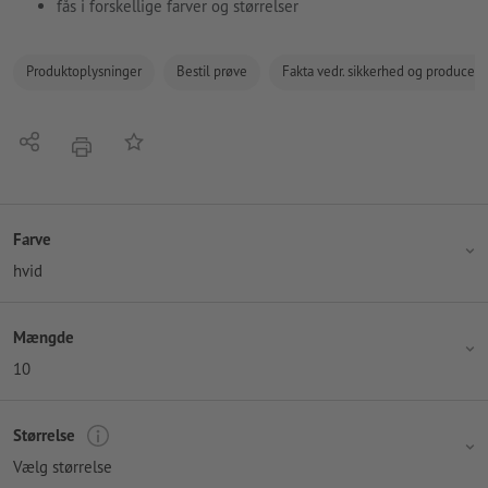
fås i forskellige farver og størrelser
Produktoplysninger
Bestil prøve
Fakta vedr. sikkerhed og producent
Del
Tilføj til huskelisten
tryk
Farve
hvid
Mængde
10
Størrelse
Vælg størrelse