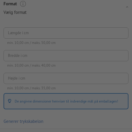
Format
Vælg format
Længde i cm
min.
10,00
cm / maks.
50,00
cm
Bredde i cm
min.
10,00
cm / maks.
40,00
cm
Højde i cm
min.
10,00
cm / maks.
35,00
cm
De angivne dimensioner henviser til indvendige mål på emballagen!
Generer trykskabelon