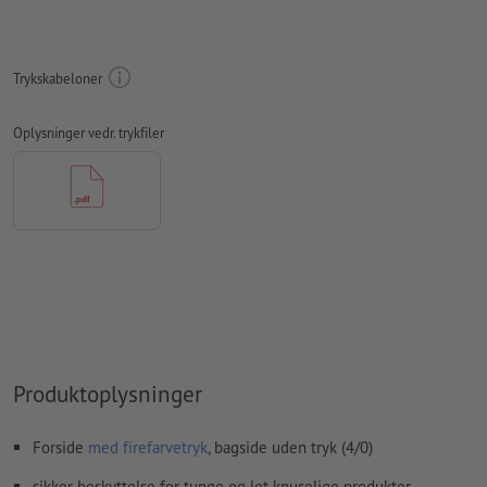
Opløsning:
300 dpi
Medtag en margen
beskæring
på 3 mm, vigtige oplysninger skal
Trykskabeloner
være mindst 4 mm fra det endelige formats kant
Skrifttyper
skal integreres helt eller konverteres til kurver
Oplysninger vedr. trykfiler
farvetilstand:
CMYK, FOGRA51 (PSO Coated v3) til bestrøget
papir, FOGRA52 (PSO Uncoated v3 FOGRA52) til ubestrøget
papir
Vi kontrollerer ikke for
stavefejl og/eller typografiske fejl
Vi kontrollerer ikke
overtrykningsindstillingerne
Kommentarer
slettes og trykkes ikke
Formularfeltets
indhold vil blive trykt
Produktoplysninger
Hvordan opretter jeg udskriftsdata korrekt?
Forside
med firefarvetryk
, bagside uden tryk (4/0)
sikker beskyttelse for tunge og let knuselige produkter