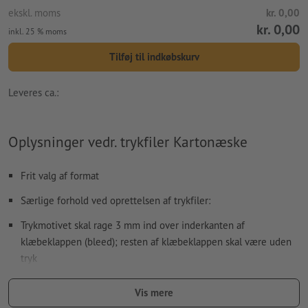
ekskl. moms
kr. 0,00
kr. 0,00
inkl. 25 % moms
Tilføj til indkøbskurv
Leveres ca.:
Oplysninger vedr. trykfiler Kartonæske
Frit valg af format
Særlige forhold ved oprettelsen af trykfiler:
Trykmotivet skal rage 3 mm ind over inderkanten af
klæbeklappen (bleed); resten af klæbeklappen skal være uden
tryk
Sorte elementer skal defineres som 100 % sort (f.eks.
Vis mere
stregkoder som EAN, QR-koder, tekst osv.)