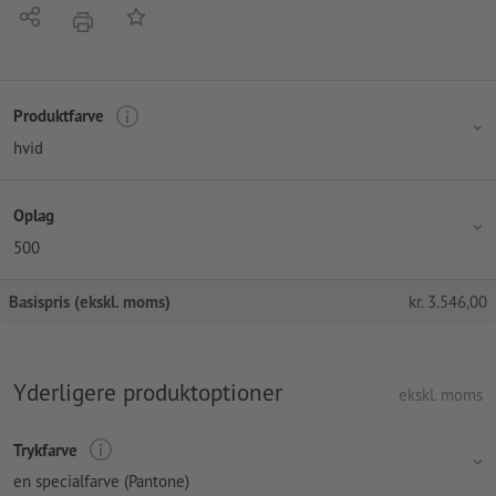
Del
Tilføj til huskelisten
tryk
Produktfarve
hvid
Oplag
500
Basispris (ekskl. moms)
kr.
3.546,00
Yderligere produktoptioner
ekskl. moms
Trykfarve
en specialfarve (Pantone)