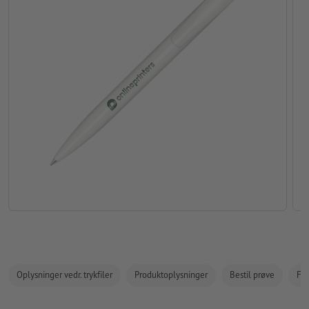
Oplysninger vedr. trykfiler
Produktoplysninger
Bestil prøve
Fak