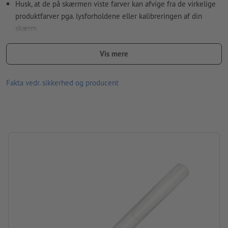
Husk, at de på skærmen viste farver kan afvige fra de virkelige
Hvordan opretter jeg udskriftsdata korrekt?
produktfarver pga. lysforholdene eller kalibreringen af din
skærm.
Materiale: plast
Vis mere
størrelse: 14,9 x ø 1,2 cm
Fakta vedr. sikkerhed og producent
Information: „Made in Germany“
Patron: plastpatron, der skriver blåt
Den særlige G2 Magic flow-patron muliggør længerevarende,
vedvarende skrivning.
mærke: senator®
Pakning: Ikke pakket enkeltvis
forarbejdning: silketryk
Trykposition: i midten på skaftet