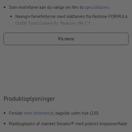
Som motivfarve kan du vælge en hhv. to
specialfarver
.
Navngiv farvefelterne med målfarven fra Pantone FORMULA
GUIDE Solid Coated (fx "Pantone 286 C").
Metallic- og neonfarver er ikke mulige.
Vis mere
Guld (Pantone 871 C) og sølv (Pantone 877 C) er mulige som
trykfarver. Betegn dertil din staffagefarve, som du har
oprettet i dine trykfiler, som „gold“ eller „silver“
Hvis der
trykkes med hvid farve
kan det ske, at
bærematerialet skinner igennem
Den trykklare PDF må kun indeholde vektorer; JPEG- eller
TIFF-billeder og -skabeloner er uegnede
Produktoplysninger
Yderligere informationer og tips om
vektorgrafikker
finder
du i vores hjælpecenter.
Forside
med tofarvetryk
, bagside uden tryk (2/0)
Vi kontrollerer ikke for
stavefejl og/eller typografiske fejl
Plastkuglepen af mærket Senator® med poleret kropsoverflade