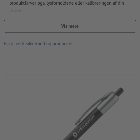
Hvordan opretter jeg udskriftsdata korrekt?
produktfarver pga. lysforholdene eller kalibreringen af din
skærm.
patron: plastpatron, der skriver blåt
Vis mere
Materiale: plast
Fakta vedr. sikkerhed og producent
størrelse: 14,7 x ø 1,1 cm
Pakning: Karton
forarbejdning: tampontryk
Trykposition: i midten på skaftet