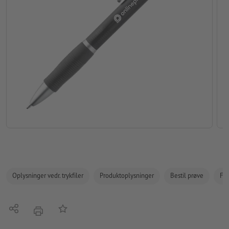
Oplysninger vedr. trykfiler
Produktoplysninger
Bestil prøve
Fak
Del
Tilføj til huskelisten
tryk