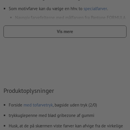
Som motivfarve kan du vælge en hhv. to
specialfarver
.
Navngiv farvefelterne med målfarven fra Pantone FORMULA
GUIDE Solid Coated (fx "Pantone 286 C").
Vis mere
Metallic- og neonfarver er ikke mulige.
Guld (Pantone 871 C) og sølv (Pantone 877 C) er mulige som
trykfarver. Betegn dertil din staffagefarve, som du har
oprettet i dine trykfiler, som „gold“ eller „silver“
Hvis der
trykkes med hvid farve
kan det ske, at
bærematerialet skinner igennem
Yderligere informationer og tips om
vektorgrafikker
finder
Produktoplysninger
du i vores hjælpecenter.
Skriftstørrelse: mindst 6 pt (2,12 mm)
Forside
med tofarvetryk
, bagside uden tryk (2/0)
Vi kontrollerer ikke for
stavefejl og/eller typografiske fejl
trykkuglepenne med blød gribezone af gummi
Husk, at de på skærmen viste farver kan afvige fra de virkelige