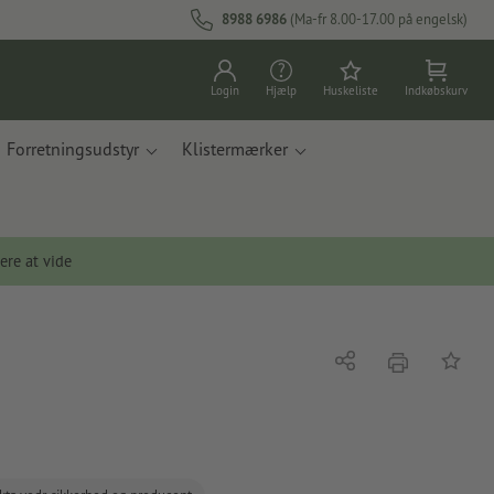
8988 6986
(Ma-fr 8.00-17.00 på engelsk)
Login
Hjælp
Huskeliste
Indkøbskurv
Forretningsudstyr
Klistermærker
ere at vide
tryk
Del
Tilføj t