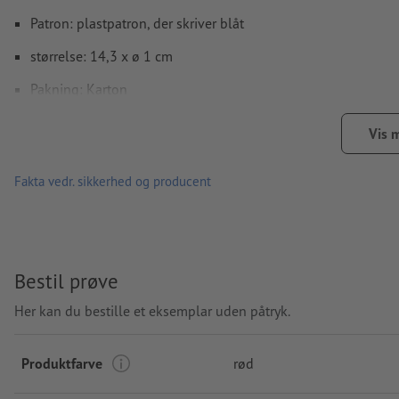
Patron: plastpatron, der skriver blåt
størrelse: 14,3 x ø 1 cm
Pakning: Karton
forarbejdning: tampontryk
Vis 
Trykposition: i midten på skaftet
Fakta vedr. sikkerhed og producent
Bestil prøve
Her kan du bestille et eksemplar uden påtryk.
Produktfarve
rød