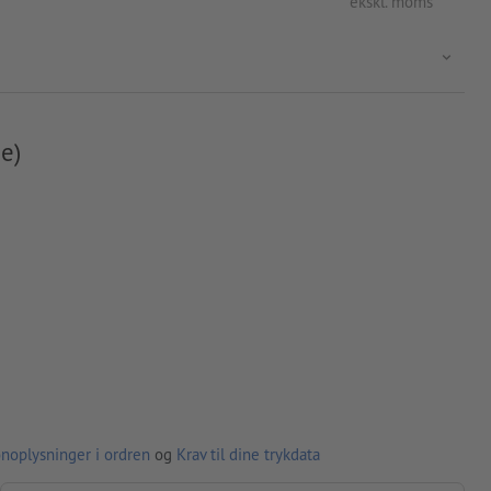
ekskl. moms
e)
noplysninger i ordren
og
Krav til dine trykdata