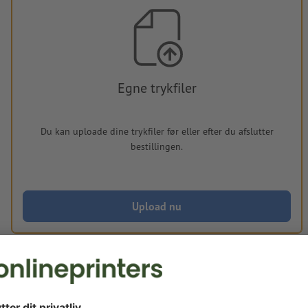
Egne trykfiler
Du kan uploade dine trykfiler før eller efter du afslutter
bestillingen.
Upload nu
Leveres ca.:
man. d. 17. aug. - ons. d. 19. aug.