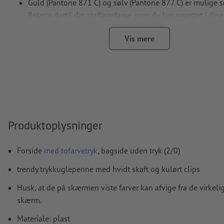
Guld (Pantone 871 C) og sølv (Pantone 877 C) er mulige so
Betegn dertil din staffagefarve, som du har oprettet i dine 
„gold“ eller „silver“
Vis mere
Hvis der
trykkes med hvid farve
kan det ske, at bæremater
igennem
Yderligere informationer og tips om
vektorgrafikker
finder
hjælpecenter.
Skriftstørrelse: mindst 6 pt (2,12 mm)
Produktoplysninger
Vi kontrollerer ikke for
stavefejl og/eller typografiske fejl
Forside
med tofarvetryk
, bagside uden tryk (2/0)
Hvordan opretter jeg udskriftsdata korrekt?
trendy trykkuglepenne med hvidt skaft og kulørt clips
Husk, at de på skærmen viste farver kan afvige fra de virkeli
skærm.
Materiale: plast