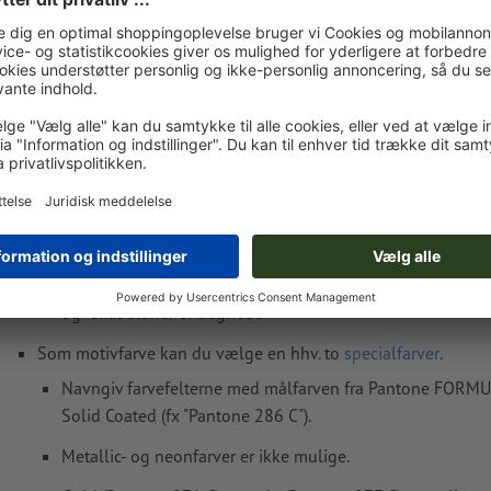
Vægt: ca.
4 kg
Opret tilbud
Tilføj til indkøbskurv
Oplysninger vedr. trykfiler Kuglepen Kanata
Dataformat
(inkl. 0 mm tryk til kant): 4 x 0,6 cm
Den trykklare PDF må kun indeholde vektorer; JPEG- eller
og -skabeloner er uegnede
Som motivfarve kan du vælge en hhv. to
specialfarver
.
Navngiv farvefelterne med målfarven fra Pantone FORM
Solid Coated (fx "Pantone 286 C").
Metallic- og neonfarver er ikke mulige.