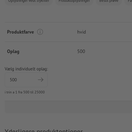
Oplysninger vedr. trykfiler
Produktoplysninger
Bestil prøve
Fa
Produktfarve
hvid
Oplag
500
Vælg individuelt oplag:
i trin a 1 fra 500 til 25000
Yderligere produktoptioner