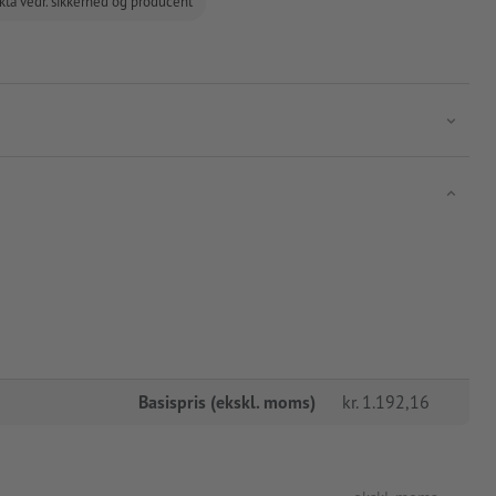
kta vedr. sikkerhed og producent
Basispris (ekskl. moms)
kr.
1.192,16