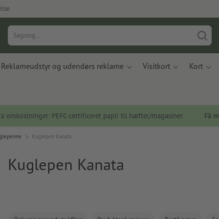
else
Reklameudstyr og udendørs reklame
Visitkort
Kort
a omkostninger: PEFC-certificeret papir til hæfter/magasiner.
Få m
glepenne
Kuglepen Kanata
Kuglepen Kanata