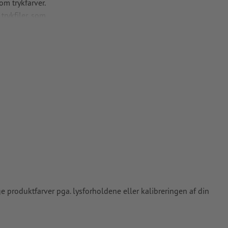
m trykfarver.
trykfiler, som
ialet skinner
 du i vores
ge produktfarver pga. lysforholdene eller kalibreringen af din