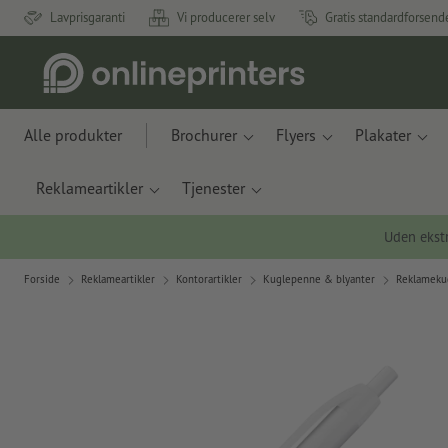
Lavprisgaranti
Vi producerer selv
Gratis standardforsend
Alle produkter
Brochurer
Flyers
Plakater
Reklameartikler
Tjenester
Uden ekstr
Forside
Reklameartikler
Kontorartikler
Kuglepenne & blyanter
Reklameku