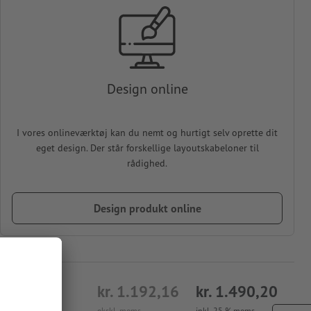
Design online
I vores onlineværktøj kan du nemt og hurtigt selv oprette dit
eget design. Der står forskellige layoutskabeloner til
rådighed.
Design produkt online
kr. 1.192,16
kr. 1.490,20
ekskl. moms
inkl. 25 % moms