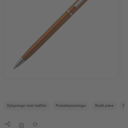
Oplysninger vedr. trykfiler
Produktoplysninger
Bestil prøve
Fak
Del
Tilføj til huskelisten
tryk