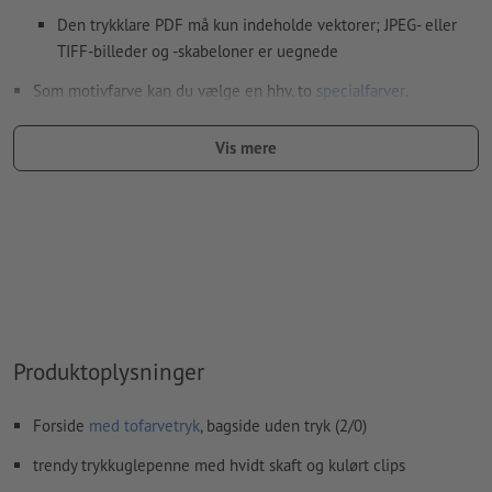
Den trykklare PDF må kun indeholde vektorer; JPEG- eller
TIFF-billeder og -skabeloner er uegnede
Som motivfarve kan du vælge en hhv. to
specialfarver
.
Navngiv farvefelterne med målfarven fra Pantone FORMULA
Vis mere
GUIDE Solid Coated (fx "Pantone 286 C").
Metallic- og neonfarver er ikke mulige.
Guld (Pantone 871 C) og sølv (Pantone 877 C) er mulige som
trykfarver. Betegn dertil din staffagefarve, som du har
oprettet i dine trykfiler, som „gold“ eller „silver“
Hvis der
trykkes med hvid farve
kan det ske, at
bærematerialet skinner igennem
Produktoplysninger
Yderligere informationer og tips om
vektorgrafikker
finder
du i vores hjælpecenter.
Forside
med tofarvetryk
, bagside uden tryk (2/0)
Skriftstørrelse: mindst 6 pt (2,12 mm)
trendy trykkuglepenne med hvidt skaft og kulørt clips