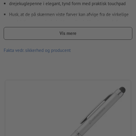
Vi kontrollerer ikke for
stavefejl og/eller typografiske fejl
drejekuglepenne i elegant, tynd form med praktisk touchpad
Husk, at de på skærmen viste farver kan afvige fra de virkelige
Hvordan opretter jeg udskriftsdata korrekt?
produktfarver pga. lysforholdene eller kalibreringen af din
skærm.
Vis mere
patron: plastpatron, der skriver blåt
Fakta vedr. sikkerhed og producent
Materiale: plast
størrelse: 13,7 x ø 0,7 cm
Pakning: Karton
forarbejdning: tampontryk
Trykposition: ved siden af metalclipsen