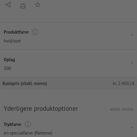
Del
Tilføj til huskelisten
tryk
Produktfarve
hvid/sort
Oplag
500
Basispris (ekskl. moms)
kr.
2.400,18
Yderligere produktoptioner
ekskl. moms
Trykfarve
en specialfarve (Pantone)