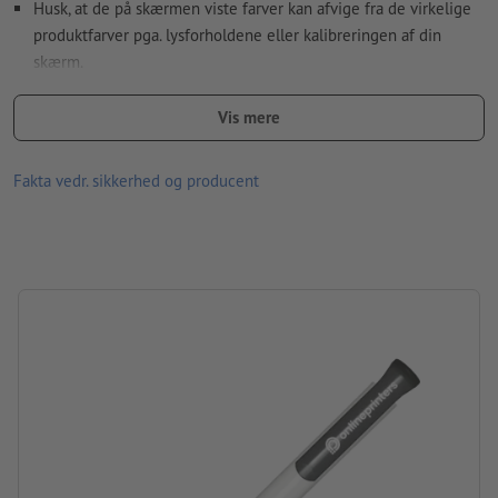
Husk, at de på skærmen viste farver kan afvige fra de virkelige
Hvordan opretter jeg udskriftsdata korrekt?
produktfarver pga. lysforholdene eller kalibreringen af din
skærm.
Hvidt skaft med clips i forskellige farver
Vis mere
Materiale: plast
Fakta vedr. sikkerhed og producent
Information: „Made in Germany“
Patron: Senator® Magic flow X20-patron (1,0 mm), skriver blåt
størrelse: 14,5 x ø 1,1 cm
mærke: senator®
Pakning: Ikke pakket enkeltvis
forarbejdning: silketryk
Trykposition: På clipsen