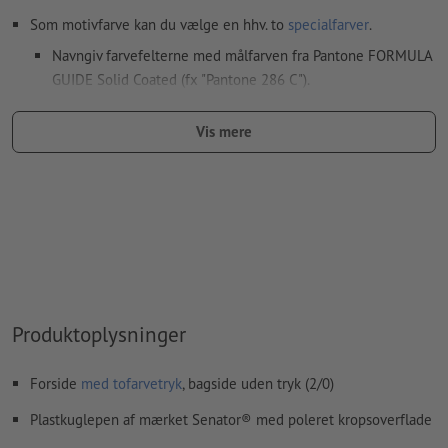
Som motivfarve kan du vælge en hhv. to
specialfarver
.
Navngiv farvefelterne med målfarven fra Pantone FORMULA
GUIDE Solid Coated (fx "Pantone 286 C").
Metallic- og neonfarver er ikke mulige.
Vis mere
Guld (Pantone 871 C) og sølv (Pantone 877 C) er mulige som
trykfarver. Betegn dertil din staffagefarve, som du har
oprettet i dine trykfiler, som „gold“ eller „silver“
Hvis der
trykkes med hvid farve
kan det ske, at
bærematerialet skinner igennem
Den trykklare PDF må kun indeholde vektorer; JPEG- eller
TIFF-billeder og -skabeloner er uegnede
Produktoplysninger
Yderligere informationer og tips om
vektorgrafikker
finder
du i vores hjælpecenter.
Forside
med tofarvetryk
, bagside uden tryk (2/0)
Vi kontrollerer ikke for
stavefejl og/eller typografiske fejl
Plastkuglepen af mærket Senator® med poleret kropsoverflade