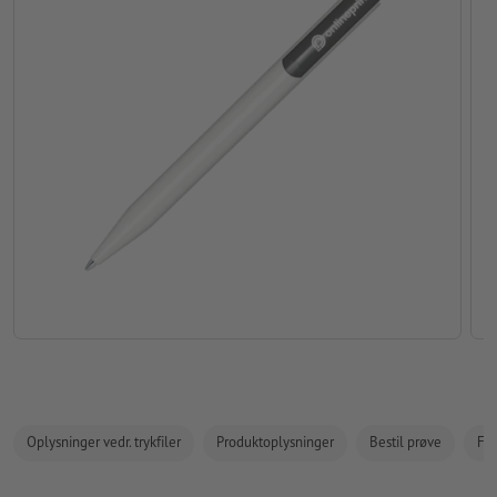
Oplysninger vedr. trykfiler
Produktoplysninger
Bestil prøve
Fak