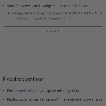
Som motivfarve kan du vælge en hhv. to
specialfarver
.
Navngiv farvefelterne med målfarven fra Pantone FORMULA
GUIDE Solid Coated (fx "Pantone 286 C").
Metallic- og neonfarver er ikke mulige.
Vis mere
Guld (Pantone 871 C) og sølv (Pantone 877 C) er mulige som
trykfarver. Betegn dertil din staffagefarve, som du har
oprettet i dine trykfiler, som „gold“ eller „silver“
Hvis der
trykkes med hvid farve
kan det ske, at
bærematerialet skinner igennem
Den trykklare PDF må kun indeholde vektorer; JPEG- eller
TIFF-billeder og -skabeloner er uegnede
Produktoplysninger
Yderligere informationer og tips om
vektorgrafikker
finder
du i vores hjælpecenter.
Forside
med tofarvetryk
, bagside uden tryk (2/0)
Vi kontrollerer ikke for
stavefejl og/eller typografiske fejl
Plastkuglepen af mærket Senator® med poleret kropsoverflade