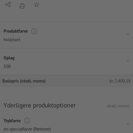
Del
Tilføj til huskelisten
tryk
Produktfarve
hvid/sort
Oplag
500
Basispris (ekskl. moms)
kr.
2.400,18
Yderligere produktoptioner
ekskl. moms
Trykfarve
en specialfarve (Pantone)