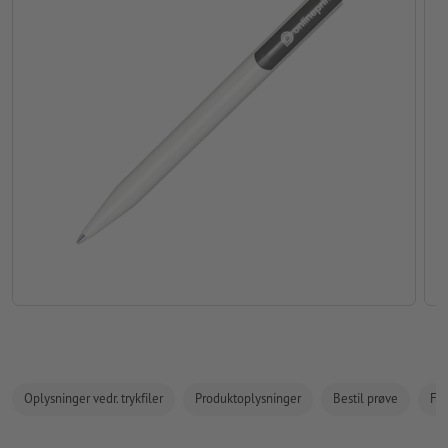
Oplysninger vedr. trykfiler
Produktoplysninger
Bestil prøve
Fak