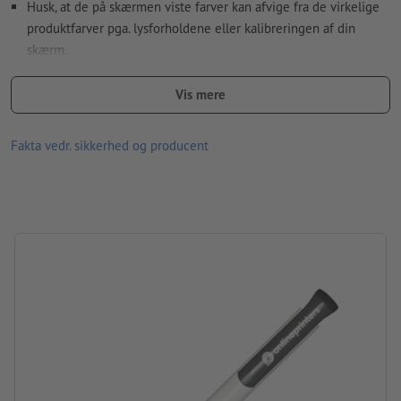
Husk, at de på skærmen viste farver kan afvige fra de virkelige
Hvordan opretter jeg udskriftsdata korrekt?
produktfarver pga. lysforholdene eller kalibreringen af din
skærm.
Hvidt skaft med clips i forskellige farver
Vis mere
Materiale: plast
Fakta vedr. sikkerhed og producent
Information: „Made in Germany“
Patron: Senator® Magic flow X20-patron (1,0 mm), skriver blåt
størrelse: 14,5 x ø 1,1 cm
mærke: senator®
Pakning: Ikke pakket enkeltvis
forarbejdning: silketryk
Trykposition: På clipsen