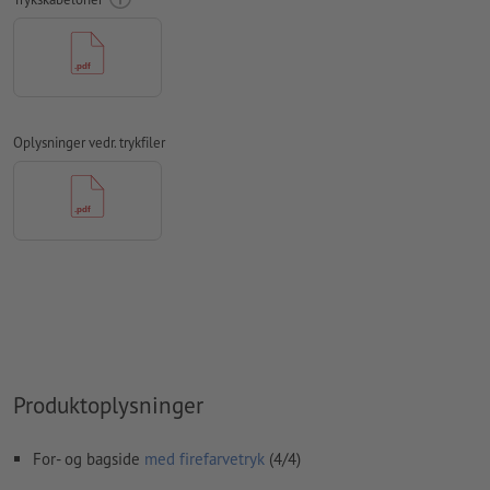
farvetilstand:
CMYK, FOGRA52 (PSO Uncoated v3 FOGRA52) til
ubestrøget papir
Vi kontrollerer ikke for
stavefejl og/eller typografiske fejl
Vi kontrollerer ikke
overtrykningsindstillingerne
Oplysninger vedr. trykfiler
Kommentarer
slettes og trykkes ikke
Formularfeltets
indhold vil blive trykt
Bemærkning: Brug vores trykmal for at placere dit motiv
korrekt.
Hvordan opretter jeg udskriftsdata korrekt?
Produktoplysninger
For- og bagside
med firefarvetryk
(4/4)