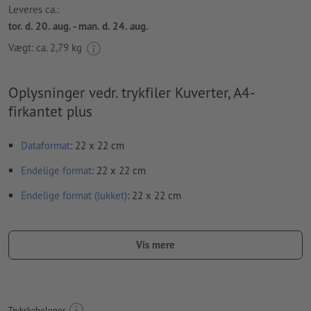
Leveres ca.:
tor. d. 20. aug. - man. d. 24. aug.
Vægt: ca.
2,79 kg
Oplysninger vedr. trykfiler Kuverter, A4-
firkantet plus
Dataformat
: 22 x 22 cm
Endelige format
: 22 x 22 cm
Endelige format
(lukket)
: 22 x 22 cm
Trykområde
: 22 x 21 cm
Vis mere
Opløsning:
300 dpi
Beskæring
og skæremærker er ikke nødvendige
Skrifttyper
skal integreres helt eller konverteres til kurver
Trykskabeloner