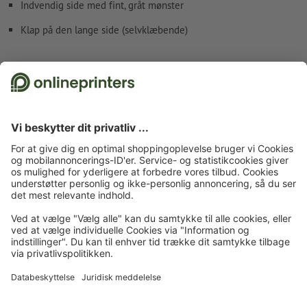
Indvendig side med fint, gråt mønster
Klap på den lange side (selvklæbende)
Fakta vedr. sikkerhed og producent
Forside
Kuverter
Kuverter
CMYK-firefarvetryk
Kuverter, A4-firkantet plus
Tilmeld dig til nyhedsbrevet og få en rabatkupon på 15 %
Om os
Virksomhed
Service