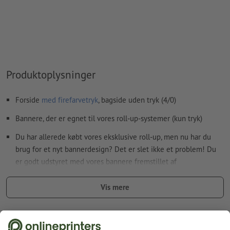
Produktoplysninger
Forside
med firefarvetryk
, bagside uden tryk (4/0)
Bannere, der er egnet til vores roll-up-systemer (kun tryk)
Du har allerede købt vores eksklusive roll-up, men nu har du
brug for et nyt bannerdesign? Det er slet ikke et problem! Du
er godt udstyret med vores bannere fremstillet af
ugennemsigtig polyesterfilm eller slidstærkt og antistatisk
polyesterstof.
Vis mere
Der kan kun uploades et motiv for hver ordre på tryksager.
Fakta vedr. sikkerhed og producent