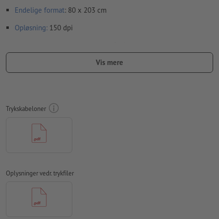
Endelige format
: 80 x 203 cm
Opløsning:
150 dpi
Medtag en margen
beskæring
på 10 mm, vigtige oplysninger
skal være mindst 4 mm fra det endelige formats kant
Vis mere
Skrifttyper
skal integreres helt eller konverteres til kurver
farvetilstand:
CMYK, FOGRA51 (PSO Coated v3)
Trykskabeloner
Vi kontrollerer ikke for
stavefejl og/eller typografiske fejl
Vi kontrollerer ikke
overtrykningsindstillingerne
Kommentarer
slettes og trykkes ikke
Formularfeltets
indhold vil blive trykt
Oplysninger vedr. trykfiler
Hvordan opretter jeg udskriftsdata korrekt?