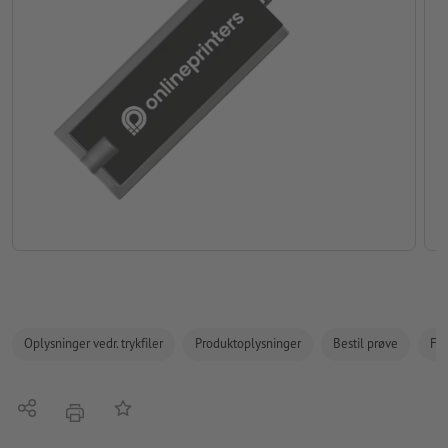
Oplysninger vedr. trykfiler
Produktoplysninger
Bestil prøve
Fak
Del
Tilføj til huskelisten
tryk