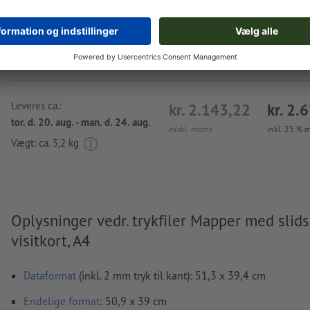
Upload nu
Leveres ca.:
kr. 2.143,22
kr. 2.
tor. d. 20. aug. - man. d. 24. aug.
ekskl. moms
inkl. 25 %
Vægt: ca.
5,2 kg
Oplysninger vedr. trykfiler Mapper med slids 
visitkort, A4
Dataformat
(inkl. 2 mm tryk til kant): 51,3 x 39,4 cm
Endelige format
: 50,9 x 39 cm