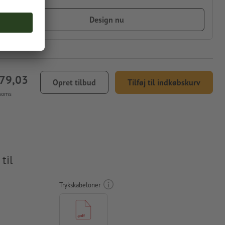
Design nu
679,03
Opret tilbud
Tilføj til indkøbskurv
 moms
til
Trykskabeloner