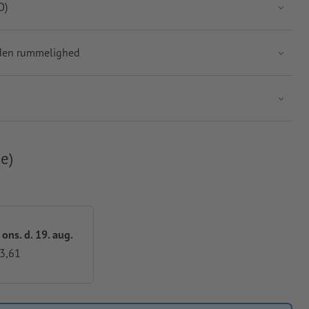
O)
uden rummelighed
e)
 ons. d. 19. aug.
03,61