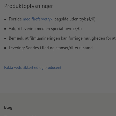
Produktoplysninger
Vi kontrollerer ikke for
stavefejl og/eller typografiske fejl
Vi kontrollerer ikke
overtrykningsindstillingerne
Forside
med firefarvetryk
, bagside uden tryk (4/0)
Kommentarer
slettes og trykkes ikke
Valgfri levering med en specialfarve (5/0)
Formularfeltets
indhold vil blive trykt
Bemærk, at filmlamineringen kan forringe muligheden for at 
Levering: Sendes i flad og stanset/rillet tilstand
Hvordan opretter jeg udskriftsdata korrekt?
Fakta vedr. sikkerhed og producent
Blog