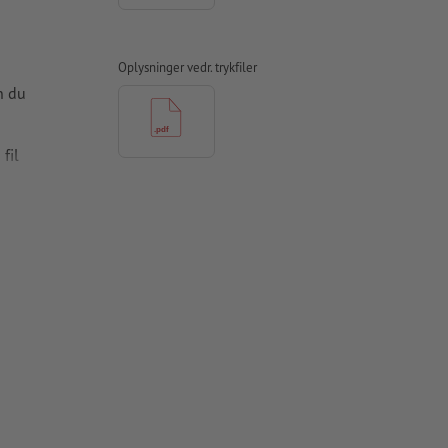
Oplysninger vedr. trykfiler
n du
fil
r oprettes et
skal være
apir,