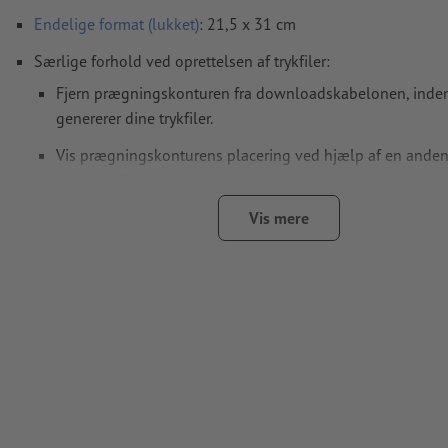
Endelige format
(lukket)
: 21,5 x 31 cm
Særlige forhold ved oprettelsen af trykfiler:
Fjern prægningskonturen fra downloadskabelonen, inde
genererer dine trykfiler.
Vis prægningskonturens placering ved hjælp af en anden 
(visningsfil).
For
delvise forædlinger
, som fx UV-lak eller relieflak skal de
Vis mere
separat farvefelt med krævede betegnelse i trykfilen.
Opløsning:
300 dpi
Medtag en margen
beskæring
på 2 mm, vigtige oplysninger 
mindst 4 mm fra det endelige formats kant
Skrifttyper
skal integreres helt eller konverteres til kurver
farvetilstand:
CMYK, FOGRA51 (PSO Coated v3) til bestrøget p
FOGRA52 (PSO Uncoated v3 FOGRA52) til ubestrøget papir