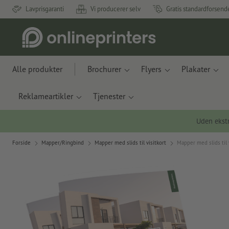
Lavprisgaranti
Vi producerer selv
Gratis standardforsend
Alle produkter
Brochurer
Flyers
Plakater
Reklameartikler
Tjenester
Uden ekstr
Forside
Mapper/Ringbind
Mapper med slids til visitkort
Mapper med slids til v