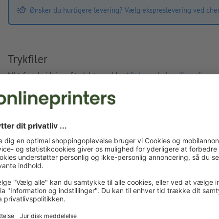
Ønsker du hurtigere levering? Vælg ekspreslevering ved che
Trykfiler
Mht. forarbejdning af trykdata gælder
Aftale om behandling af perso
Egne trykfiler
Du kan uploade dine trykfiler før eller efter du afslutter
bestillingen.