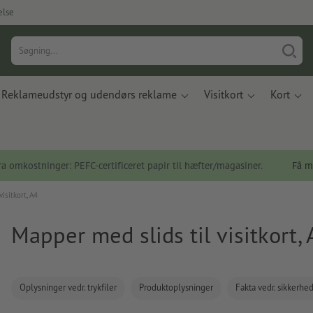
else
Reklameudstyr og udendørs reklame
Visitkort
Kort
a omkostninger: PEFC-certificeret papir til hæfter/magasiner.
Få m
isitkort, A4
Mapper med slids til visitkort, 
Oplysninger vedr. trykfiler
Produktoplysninger
Fakta vedr. sikkerhe