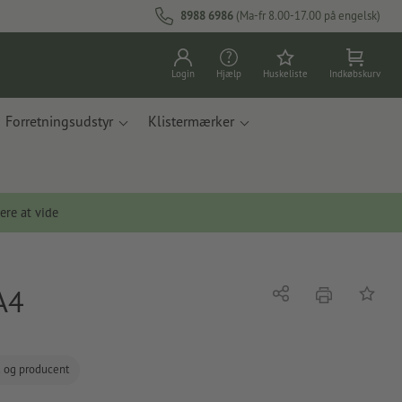
8988 6986
(Ma-fr 8.00-17.00 på engelsk)
Login
Hjælp
Huskeliste
Indkøbskurv
Forretningsudstyr
Klistermærker
ere at vide
A4
tryk
Del
Tilføj t
d og producent