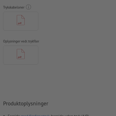
Trykskabeloner
Skrifttyper
skal integreres helt eller konverteres til kurver
farvetilstand:
CMYK, FOGRA51 (PSO Coated v3) til bestrøget
papir
Vi kontrollerer ikke for
stavefejl og/eller typografiske fejl
Oplysninger vedr. trykfiler
Vi kontrollerer ikke
overtrykningsindstillingerne
Kommentarer
slettes og trykkes ikke
Formularfeltets
indhold vil blive trykt
Hvordan opretter jeg udskriftsdata korrekt?
Produktoplysninger