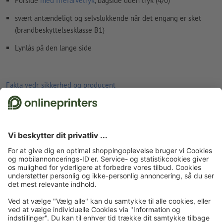
Forside
med firefarvetryk
, bagside uden tryk (4/0)
svært antændeligt og selvslukkende når det engang er sket
(brandbeskyttelsesklasse B1)
Lynlås på den lange side
Fakta vedr. sikkerhed og producent
Forside
Reklameudstyr og udendørs reklame
Messe- og eventudstyr
Messevægge
Messevægge
Lige messevægge med lynlås
Messevæg med
lynlås -kun tryk, lige, 500 x 230 cm
Tilmeld dig til nyhedsbrevet og få en rabatkupon på 15 %