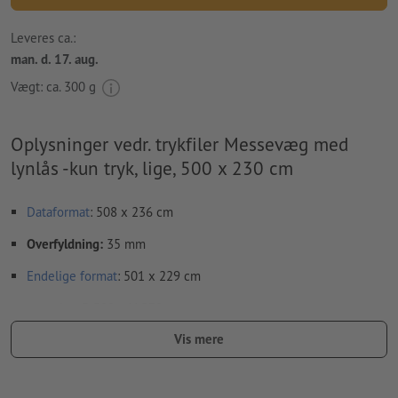
Leveres ca.:
man. d. 17. aug.
Vægt: ca.
300 g
Oplysninger vedr. trykfiler Messevæg med
lynlås -kun tryk, lige, 500 x 230 cm
Dataformat
: 508 x 236 cm
Overfyldning:
35 mm
Endelige format
: 501 x 229 cm
størrelse: B 500 x H 230 cm
Vis mere
Opløsning:
150 dpi
Medtag en margen
beskæring
på 0 mm, vigtige oplysninger skal
være mindst 100 mm fra det endelige formats kant