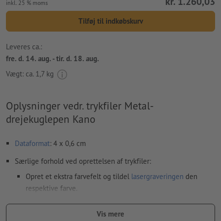
kr. 1.260,03
inkl. 25 % moms
Tilføj til indkøbskurv
Leveres ca.:
fre. d. 14. aug. - tir. d. 18. aug.
Vægt: ca.
1,7 kg
Oplysninger vedr. trykfiler Metal-
drejekuglepen Kano
Dataformat
: 4 x 0,6 cm
Særlige forhold ved oprettelsen af trykfiler:
Opret et ekstra farvefelt og tildel
lasergraveringen
den
respektive farve.
betegnelse af farvefeltet: „Laser“
Vis mere