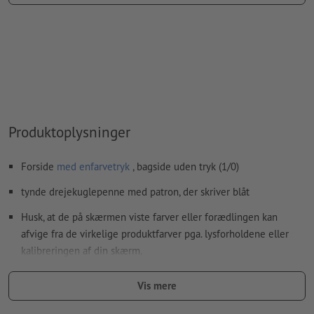
farvetype: Staffagefarve
farveværdi: kan vælges frit
Bemærkning: Denne "farve" tjener kun til produktionsformål,
det er ingen farvet gravering
Den trykklare PDF må kun indeholde vektorer; JPEG- eller
TIFF-billeder og -skabeloner er uegnede
Produktoplysninger
Yderligere informationer og tips om
vektorgrafikker
finder
du i vores hjælpecenter.
Forside
med enfarvetryk
, bagside uden tryk (1/0)
Vi kontrollerer ikke for
stavefejl og/eller typografiske fejl
tynde drejekuglepenne med patron, der skriver blåt
Hvordan opretter jeg udskriftsdata korrekt?
Husk, at de på skærmen viste farver eller forædlingen kan
afvige fra de virkelige produktfarver pga. lysforholdene eller
kalibreringen af din skærm.
størrelse: 13,8 x ø 0,9 cm
Vis mere
Materiale: metal