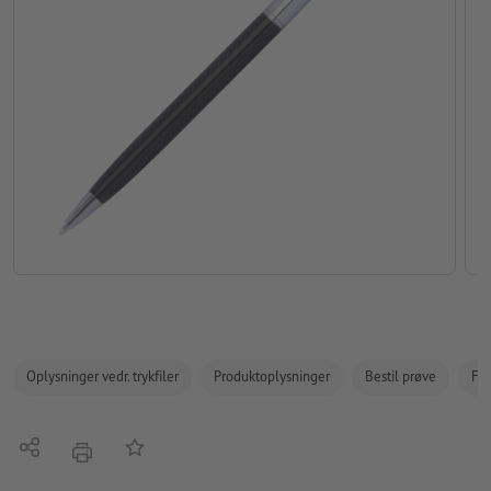
Oplysninger vedr. trykfiler
Produktoplysninger
Bestil prøve
Fak
Del
Tilføj til huskelisten
tryk