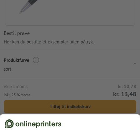
Bestil prøve
Her kan du bestille et eksemplar uden påtryk.
Produktfarve
sort
ekskl. moms
kr. 10,78
kr. 13,48
inkl. 25 % moms
Tilføj til indkøbskurv
Standardforsendelse (DPD)
ons. d. 12. aug.