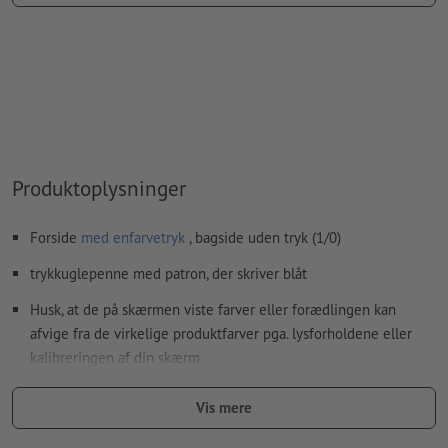
farvetype: Staffagefarve
farveværdi: kan vælges frit
Bemærkning: Denne "farve" tjener kun til produktionsformål,
det er ingen farvet gravering
Den trykklare PDF må kun indeholde vektorer; JPEG- eller
TIFF-billeder og -skabeloner er uegnede
Produktoplysninger
Yderligere informationer og tips om
vektorgrafikker
finder
du i vores hjælpecenter.
Forside
med enfarvetryk
, bagside uden tryk (1/0)
Vi kontrollerer ikke for
stavefejl og/eller typografiske fejl
trykkuglepenne med patron, der skriver blåt
Hvordan opretter jeg udskriftsdata korrekt?
Husk, at de på skærmen viste farver eller forædlingen kan
afvige fra de virkelige produktfarver pga. lysforholdene eller
kalibreringen af din skærm.
Patron: stor plastpatron, der skriver blåt
Vis mere
størrelse: 7,5 x 2,3 x 18 cm