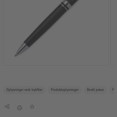
Oplysninger vedr. trykfiler
Produktoplysninger
Bestil prøve
Fak
Del
Tilføj til huskelisten
tryk