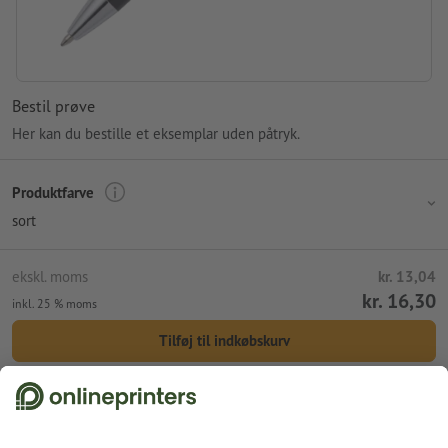
Bestil prøve
Her kan du bestille et eksemplar uden påtryk.
Produktfarve
sort
ekskl. moms
kr. 13,04
kr. 16,30
inkl. 25 % moms
Tilføj til indkøbskurv
Standardforsendelse (DPD)
ons. d. 12. aug.