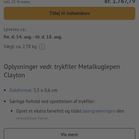
kr. 1.767,79
inkl. 25 % moms
Tilføj til indkøbskurv
Leveres ca.:
fre. d. 14. aug. - tir. d. 18. aug.
Vægt: ca.
2,78 kg
Oplysninger vedr. trykfiler Metalkuglepen
Clayton
Dataformat
: 3,5 x 0,6 cm
Særlige forhold ved oprettelsen af trykfiler:
Opret et ekstra farvefelt og tildel
lasergraveringen
den
respektive farve.
betegnelse af farvefeltet: „Laser“
Vis mere