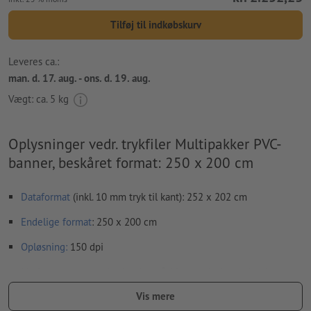
Tilføj til indkøbskurv
Leveres ca.:
man. d. 17. aug. - ons. d. 19. aug.
Vægt: ca.
5 kg
Oplysninger vedr. trykfiler Multipakker PVC-
banner, beskåret format: 250 x 200 cm
Dataformat
(inkl. 10 mm tryk til kant): 252 x 202 cm
Endelige format
: 250 x 200 cm
Opløsning:
150 dpi
Medtag en margen
beskæring
på 10 mm, vigtige oplysninger
skal være mindst 50 mm fra det endelige formats kant
Vis mere