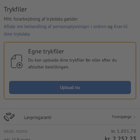
Trykfiler
Mht. forarbejdning af trykdata gælder
Aftale om behandling af personoplysninger i ordren
og
Krav til
dine trykdata
Egne trykfiler
Du kan uploade dine trykfiler før eller efter du
afslutter bestillingen.
Upload nu
Forespørge
Lavprisgaranti
ekskl. moms
kr. 1.801,78
kr. 2.252,23
inkl. 25 % moms