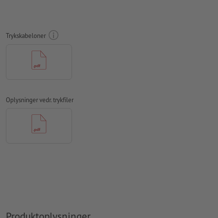
Skrifttyper
skal integreres helt eller konverteres til kurver
farvetilstand:
CMYK, FOGRA51 (PSO Coated v3)
Trykskabeloner
Vi kontrollerer ikke for
stavefejl og/eller typografiske fejl
Vi kontrollerer ikke
overtrykningsindstillingerne
Kommentarer
slettes og trykkes ikke
Formularfeltets
indhold vil blive trykt
Oplysninger vedr. trykfiler
Hvordan opretter jeg udskriftsdata korrekt?
Produktoplysninger