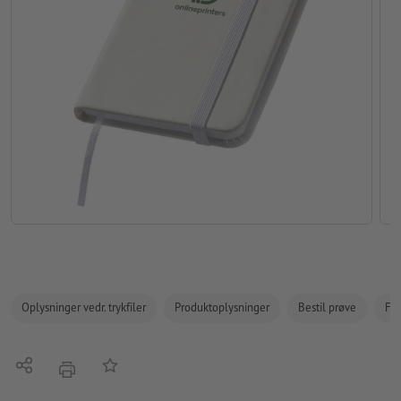
Oplysninger vedr. trykfiler
Produktoplysninger
Bestil prøve
Fak
Del
Tilføj til huskelisten
tryk