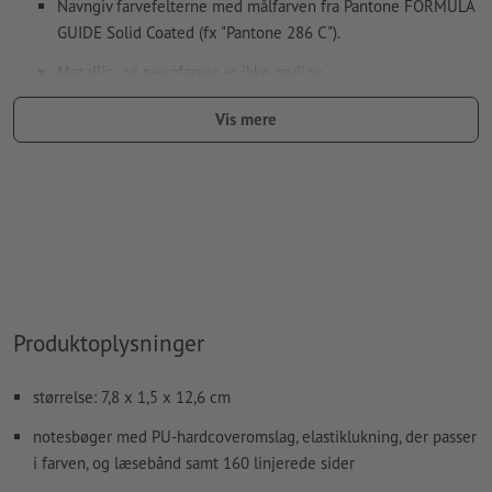
Navngiv farvefelterne med målfarven fra Pantone FORMULA
GUIDE Solid Coated (fx "Pantone 286 C").
Metallic- og neonfarver er ikke mulige.
Guld (Pantone 871 C) og sølv (Pantone 877 C) er mulige som
Vis mere
trykfarver. Betegn dertil din staffagefarve, som du har
oprettet i dine trykfiler, som „gold“ eller „silver“
Hvis der
trykkes med hvid farve
kan det ske, at
bærematerialet skinner igennem
Den trykklare PDF må kun indeholde vektorer; JPEG- eller
TIFF-billeder og -skabeloner er uegnede
Yderligere informationer og tips om
vektorgrafikker
finder
Produktoplysninger
du i vores hjælpecenter.
størrelse: 7,8 x 1,5 x 12,6 cm
Vi kontrollerer ikke for
stavefejl og/eller typografiske fejl
notesbøger med PU-hardcoveromslag, elastiklukning, der passer
i farven, og læsebånd samt 160 linjerede sider
Hvordan opretter jeg udskriftsdata korrekt?