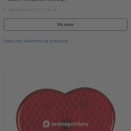
Hvordan opretter jeg udskriftsdata korrekt?
størrelse: 4 x 3,2 x 1,4 cm
Materiale: plast
Vis mere
Pakning: Karton
Fakta vedr. sikkerhed og producent
Batteritype: 2 knapceller
forarbejdning: tampontryk
Trykposition: i midten