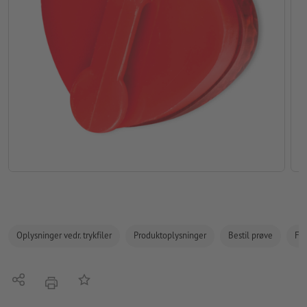
Oplysninger vedr. trykfiler
Produktoplysninger
Bestil prøve
Fak
Del
Tilføj til huskelisten
tryk