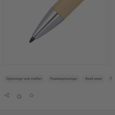
Oplysninger vedr. trykfiler
Produktoplysninger
Bestil prøve
Fak
Del
Tilføj til huskelisten
tryk