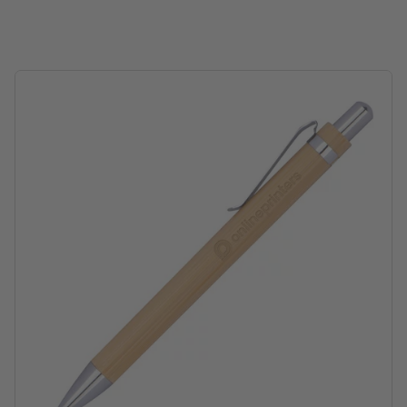
forarbejdning: lasergravering
Graveringsposition: Til højre for clipsen