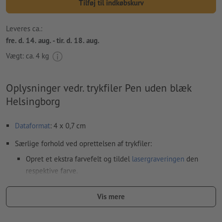
Tilføj til indkøbskurv
Leveres ca.:
fre. d. 14. aug. - tir. d. 18. aug.
Vægt: ca.
4 kg
Oplysninger vedr. trykfiler Pen uden blæk
Helsingborg
Dataformat
: 4 x 0,7 cm
Særlige forhold ved oprettelsen af trykfiler:
Opret et ekstra farvefelt og tildel
lasergraveringen
den
respektive farve.
betegnelse af farvefeltet: „Laser“
Vis mere
farvetype: Staffagefarve
farveværdi: kan vælges frit