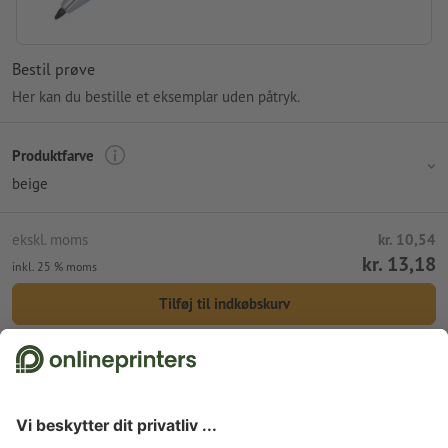
Bestil prøve
Her kan du bestille et eksemplar uden påtryk.
Produktfarve
beige
ekskl. moms
kr. 10,54
kr. 13,18
inkl. 25 % moms
Tilføj til indkøbskurv
Standardforsendelse (DPD)
ons. d. 12. aug.
Forside
Reklameartikler
Kontorartikler
Kuglepenne & blyanter
Blyanter &