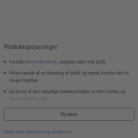
Bemærkning: Denne "farve" tjener kun til produktionsformål,
det er ingen farvet gravering
Den trykklare PDF må kun indeholde vektorer; JPEG- eller
TIFF-billeder og -skabeloner er uegnede
Produktoplysninger
Yderligere informationer og tips om
vektorgrafikker
finder
du i vores hjælpecenter.
Forside
med enfarvetryk
, bagside uden tryk (1/0)
Vi kontrollerer ikke for
stavefejl og/eller typografiske fejl
Minen består af en blanding af grafit og metal, hvorfor den er
meget holdbar
Hvordan opretter jeg udskriftsdata korrekt?
på grund af den naturlige bambusstruktur er hver artikel og
hver gravering unik
Materiale: bambus, metal
Vis mere
størrelse: 14,3 x ø 1,1 cm
Fakta vedr. sikkerhed og producent
Pakning: Karton-/papirhylster