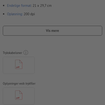
Endelige format
: 21 x 29,7 cm
Opløsning:
200 dpi
Medtag en margen
beskæring
på 2 mm, vigtige oplysninger skal
være mindst 4 mm fra det endelige formats kant
Vis mere
Skrifttyper
skal integreres helt eller konverteres til kurver
farvetilstand:
CMYK, FOGRA51 (PSO Coated v3) til bestrøget
papir, FOGRA52 (PSO Uncoated v3 FOGRA52) til ubestrøget
Trykskabeloner
papir
Vi kontrollerer ikke for
stavefejl og/eller typografiske fejl
Vi kontrollerer ikke
overtrykningsindstillingerne
Kommentarer
slettes og trykkes ikke
Oplysninger vedr. trykfiler
Formularfeltets
indhold vil blive trykt
Hvordan opretter jeg udskriftsdata korrekt?