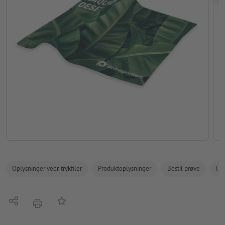
Oplysninger vedr. trykfiler
Produktoplysninger
Bestil prøve
Fak
Del
Tilføj til huskelisten
tryk