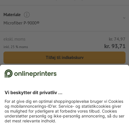
Materiale
Microfiber P-9000®
ekskl. moms
kr. 74,97
kr. 93,71
inkl. 25 % moms
Tilføj til indkøbskurv
Standardforsendelse (DPD)
tir. d. 11. aug.
Forside
Reklameartikler
Rengøringsklude & musemåtter
Displayklude
POLYCLEAN universel mikrofiberklude, 30 x 30 cm
Tilmeld dig til nyhedsbrevet og få en rabatkupon på 15 %