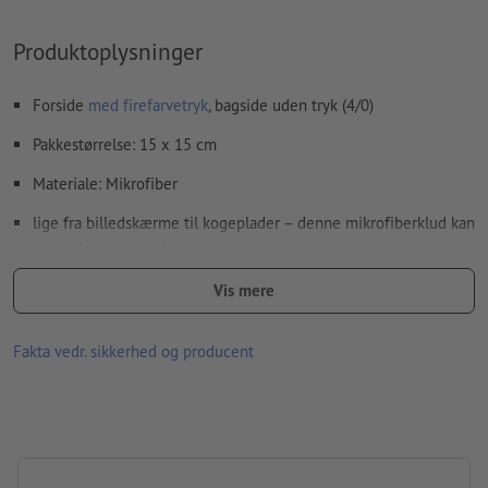
Hvordan opretter jeg udskriftsdata korrekt?
Produktoplysninger
Forside
med firefarvetryk
, bagside uden tryk (4/0)
Pakkestørrelse: 15 x 15 cm
Materiale: Mikrofiber
lige fra billedskærme til kogeplader – denne mikrofiberklud kan
anvendes universelt
med en frotté lignende struktur og forstærket søm
Vis mere
bør anvendes dugget
Fakta vedr. sikkerhed og producent
bør først testes et diskret sted før anvendelse på følsomme
overflader
standard indstikskort med brugsanvisning og plejeinstruktioner
på tysk eller engelsk medfølger