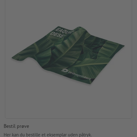
Bagside: hvid
Pakning: Enkeltemballage – genbrugelig polypose
forarbejdning: digital tryk
Trykposition: På forsiden
Bestil prøve
Her kan du bestille et eksemplar uden påtryk.