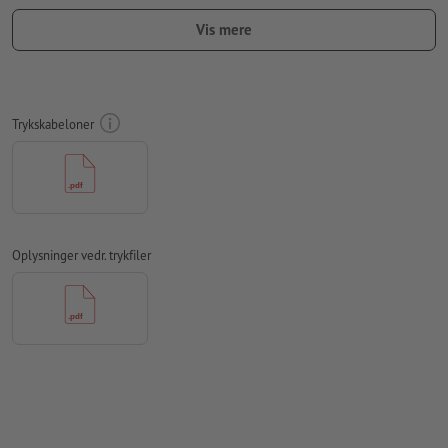
Vær opmærksom på, at vi automatisk tilføjer en lille ekstra
Vis mere
tekstlinje med yderligere informationer på dit produkt. Flere
oplysninger hertil samt placeringen kan du finde i
faktabladene. Vær opmærksom på, at positionen kan afvige
en smule.
Trykskabeloner
Medtag en margen
beskæring
på 20 mm, vigtige oplysninger
skal være mindst 20 mm fra det endelige formats kant
Opløsning:
300 dpi
Skrifttyper
skal integreres helt eller konverteres til kurver
Oplysninger vedr. trykfiler
Skriftstørrelse: mindst 7 pt
Vi kontrollerer ikke for
stavefejl og/eller typografiske fejl
Vi kontrollerer ikke
overtrykningsindstillingerne
Kommentarer
slettes og trykkes ikke
Formularfeltets
indhold vil blive trykt