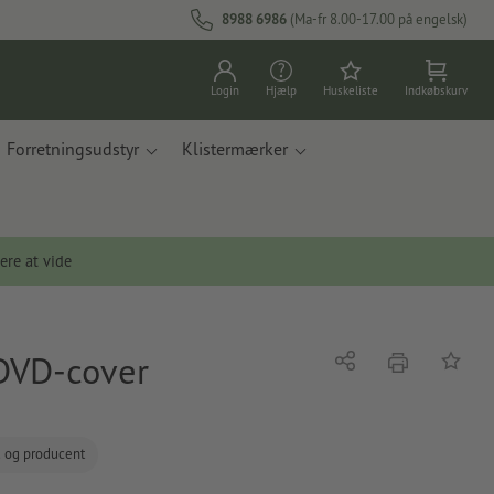
8988 6986
(Ma-fr 8.00-17.00 på engelsk)
Login
Hjælp
Huskeliste
Indkøbskurv
Forretningsudstyr
Klistermærker
ere at vide
 DVD-cover
tryk
Del
Tilføj t
d og producent