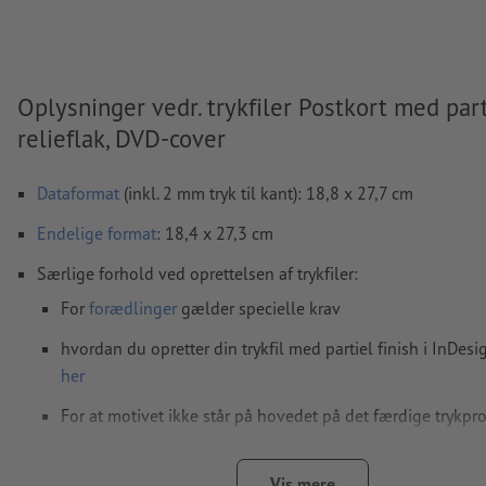
Oplysninger vedr. trykfiler Postkort med part
relieflak, DVD-cover
Dataformat
(inkl. 2 mm tryk til kant): 18,8 x 27,7 cm
Endelige format
: 18,4 x 27,3 cm
Særlige forhold ved oprettelsen af trykfiler:
For
forædlinger
gælder specielle krav
hvordan du opretter din trykfil med partiel finish i InDesig
her
For at motivet ikke står på hovedet på det færdige trykpr
tages hensyn til
læseretningen
i trykfilerne
brug en skriftstørrelse på mindst 6 pt, for at opnå et optim
Vis mere