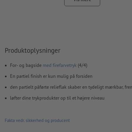
Vigtigt: For at undgå afsprængninger bør området for den
relieflak oprettes med en sikkerhedsafstand på 3 mm over
endelige format
Vi kontrollerer ikke
overtrykningsindstillingerne
Opløsning:
300 dpi
Produktoplysninger
Medtag en margen
beskæring
på 2 mm, vigtige oplysninger 
mindst 4 mm fra det endelige formats kant
For- og bagside
med firefarvetryk
(4/4)
Skrifttyper
skal integreres helt eller konverteres til kurver
En partiel finish er kun mulig på forsiden
farvetilstand:
CMYK, FOGRA51 (PSO Coated v3) til bestrøget 
den partielt påførte relieflak skaber en tydeligt mærkbar, fr
Vi kontrollerer ikke for
stavefejl og/eller typografiske fejl
løfter dine trykprodukter op til et højere niveau
Kommentarer
slettes og trykkes ikke
Formularfeltets
indhold vil blive trykt
Fakta vedr. sikkerhed og producent