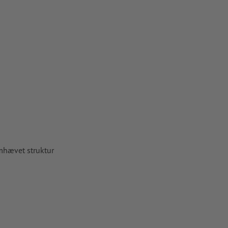
 partielle
 for det
skal være
papir
emhævet struktur