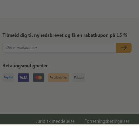
Tilmeld dig til nyhedsbrevet og få en rabatkupon på 15 %
Betalingsmuligheder
Forudbetaling
Faktura
Juridisk meddelelse
Forretningsbetingelser
Databeskyttelse