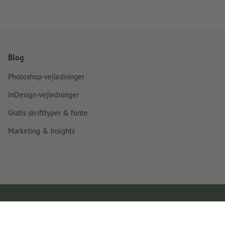
Hvordan opretter jeg udskriftsdata korrekt?
Blog
Photoshop-vejledninger
InDesign-vejledninger
Gratis skrifttyper & fonte
Marketing & Insights