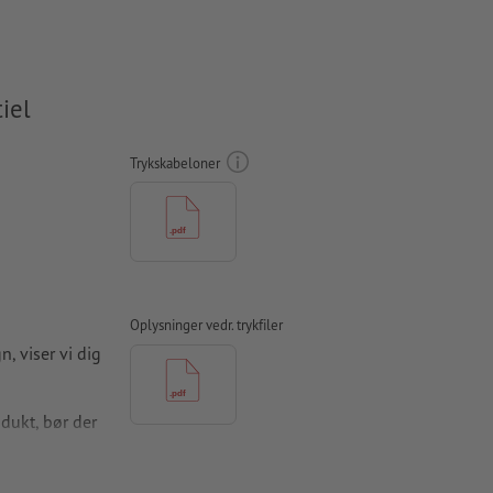
iel
Trykskabeloner
Oplysninger vedr. trykfiler
n, viser vi dig
odukt, bør der
alt resultat