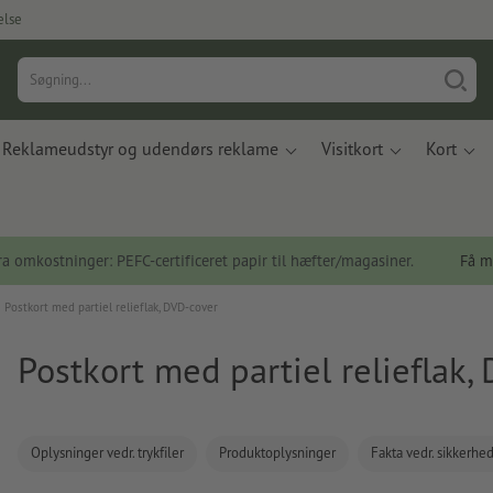
else
Reklameudstyr og udendørs reklame
Visitkort
Kort
a omkostninger: PEFC-certificeret papir til hæfter/magasiner.
Få m
Postkort med partiel relieflak, DVD-cover
Postkort med partiel relieflak,
Oplysninger vedr. trykfiler
Produktoplysninger
Fakta vedr. sikkerhe