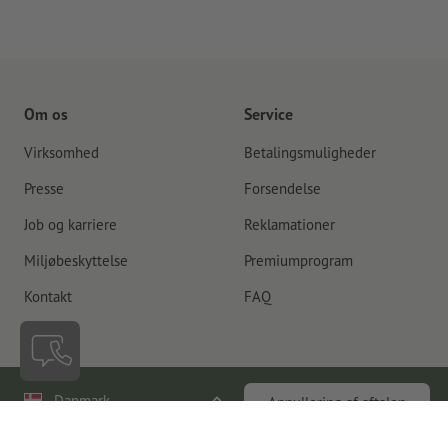
Om os
Service
Virksomhed
Betalingsmuligheder
Presse
Forsendelse
Job og karriere
Reklamationer
Miljøbeskyttelse
Premiumprogram
Kontakt
FAQ
Danmark
Annullering af aftalen