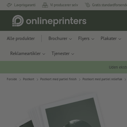
Lavprisgaranti
Vi producerer selv
Gratis standardforsend
Alle produkter
Brochurer
Flyers
Plakater
Reklameartikler
Tjenester
Uden ekstr
Forside
Postkort
Postkort med partiel finish
Postkort med partiel relieflak