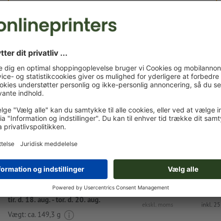
Egne trykfiler
Du kan uploade dine trykfiler før eller efter du afslutter
bestillingen.
Upload nu
Leveres ca.:
kr. 437,62
kr. 
tir. d. 18. aug. - tor. d. 20. aug.
ekskl. moms
inkl. 2
Vægt: ca.
149,3 g