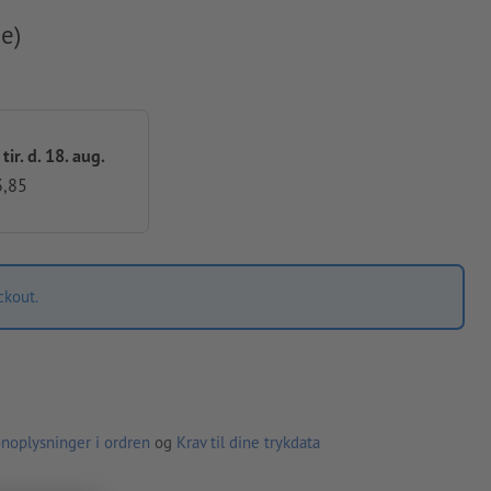
e)
 tir. d. 18. aug.
3,85
ckout.
noplysninger i ordren
og
Krav til dine trykdata