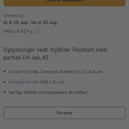
Tilføj til indkøbskurv
Leveres ca.:
tir. d. 18. aug. - tor. d. 20. aug.
Vægt: ca.
83,9 g
Oplysninger vedr. trykfiler Postkort med
partiel UV-lak, A5
Dataformat
(inkl. 2 mm tryk til kant): 15,2 x 21,4 cm
Endelige format
: 14,8 x 21 cm
Særlige forhold ved oprettelsen af trykfiler:
For
forædlinger
gælder specielle krav
Vi kontrollerer ikke
overtrykningsindstillingerne
Vis mere
hvordan du opretter din trykfil med partiel finish i InDesign,
viser vi dig
her