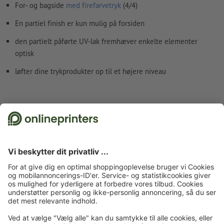
For- og bagside
med firefarvetryk
(4/4)
Hvordan opretter jeg udskriftsdata korrekt?
En partiel finish er kun mulig på forsiden
den partielt påførte UV-lak fremhæver enkelte elementer
optisk
løfter dine trykprodukter op til et højere niveau
Fakta vedr. sikkerhed og producent
Forside
Postkort
Postkort med partiel finish
Postkort med partiel UV-lak
Postkort med partiel UV-lak, A5
Tilmeld dig til nyhedsbrevet og få en rabatkupon på 15 %