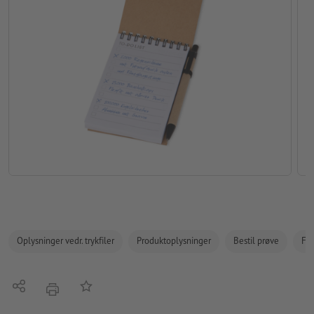
Oplysninger vedr. trykfiler
Produktoplysninger
Bestil prøve
Fak
Del
Tilføj til huskelisten
tryk