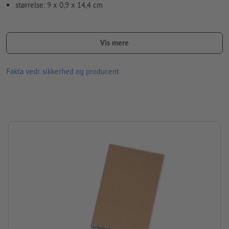
størrelse: 9 x 0,9 x 14,4 cm
Materiale: papir
Gramvægt: 70 g/m²
Vis mere
forarbejdning: tampontryk
Fakta vedr. sikkerhed og producent
Trykposition: foran på indbindingen