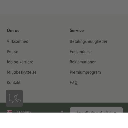
Om os
Service
Virksomhed
Betalingsmuligheder
Presse
Forsendelse
Job og karriere
Reklamationer
Miljøbeskyttelse
Premiumprogram
Kontakt
FAQ
Danmark
Annullering af aftalen