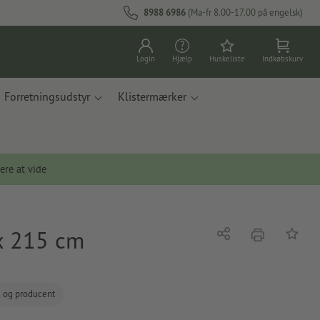
8988 6986
(Ma-fr 8.00-17.00 på engelsk)
Login
Hjælp
Huskeliste
Indkøbskurv
Forretningsudstyr
Klistermærker
ere at vide
 x 215 cm
tryk
Del
Tilføj t
d og producent