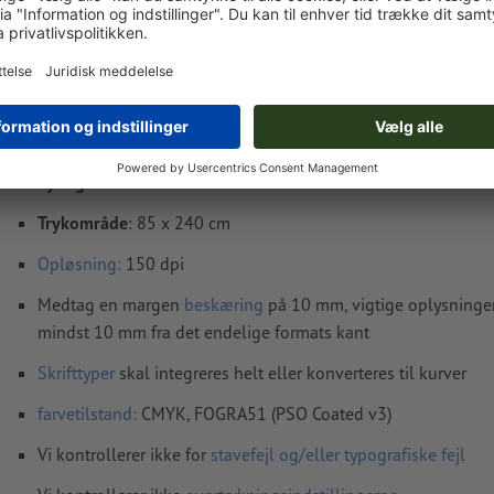
Oplysninger vedr. trykfiler Roll-up eksklusiv,
85 x 215 cm
Dataformat
(inkl. 10 mm tryk til kant): 87 x 242 cm
Synligt område:
85 x 215 cm
Trykområde
: 85 x 240 cm
Opløsning:
150 dpi
Medtag en margen
beskæring
på 10 mm, vigtige oplysninge
mindst 10 mm fra det endelige formats kant
Skrifttyper
skal integreres helt eller konverteres til kurver
farvetilstand:
CMYK, FOGRA51 (PSO Coated v3)
Vi kontrollerer ikke for
stavefejl og/eller typografiske fejl