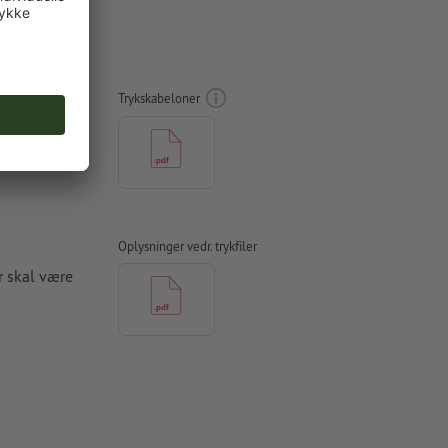
 kun tryk,
Trykskabeloner
Oplysninger vedr. trykfiler
r skal være