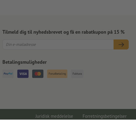
Tilmeld dig til nyhedsbrevet og få en rabatkupon på 15 %
Betalingsmuligheder
Forudbetaling
Faktura
Juridisk meddelelse
Forretningsbetingelser
Databeskyttelse