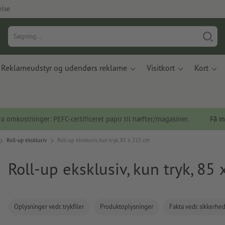
else
Reklameudstyr og udendørs reklame
Visitkort
Kort
a omkostninger: PEFC-certificeret papir til hæfter/magasiner.
Få m
Roll-up eksklusiv
Roll-up eksklusiv, kun tryk, 85 x 215 cm
Roll-up eksklusiv, kun tryk, 85
Oplysninger vedr. trykfiler
Produktoplysninger
Fakta vedr. sikkerhe