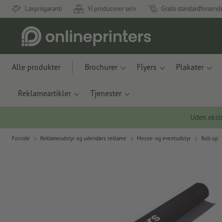
Lavprisgaranti
Vi producerer selv
Gratis standardforsend
Alle produkter
Brochurer
Flyers
Plakater
Reklameartikler
Tjenester
Uden ekstr
Forside
Reklameudstyr og udendørs reklame
Messe- og eventudstyr
Roll-up