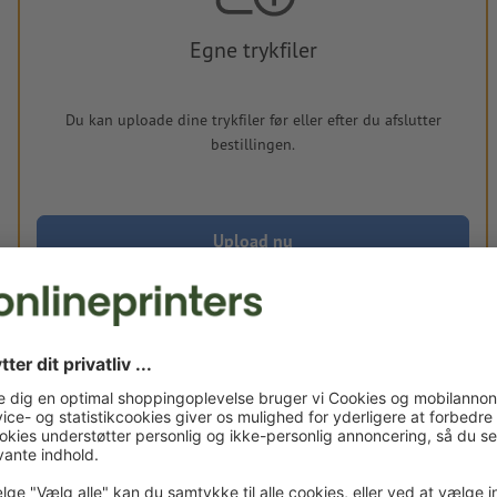
Egne trykfiler
Du kan uploade dine trykfiler før eller efter du afslutter
bestillingen.
Upload nu
Leveres ca.:
kr. 464,48
kr. 
tir. d. 18. aug. - tor. d. 20. aug.
ekskl. moms
inkl. 2
Vægt: ca.
900 g