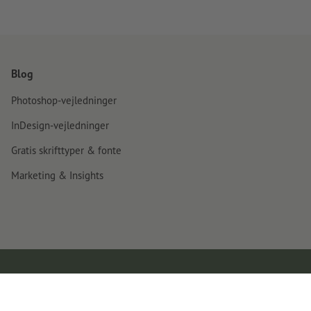
Blog
Photoshop-vejledninger
InDesign-vejledninger
Gratis skrifttyper & fonte
Marketing & Insights