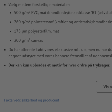
Vælg mellem forskellige materialer:
500 g/m² PVC, mat (brandbeskyttelsesklasse "B1 (selvsluk
260 g/m² polyesterstof (kraftigt og antistatisk/brandbesk
175 µm polyesterfilm, mat
300 g/m² canvas
Du har allerede købt vores eksklusive roll-up, men nu har du
er godt udstyret med vores bannere fremstillet af ugennemsigt
Der kan kun uploades et motiv for hver ordre på tryksager.
Vis 
Fakta vedr. sikkerhed og producent