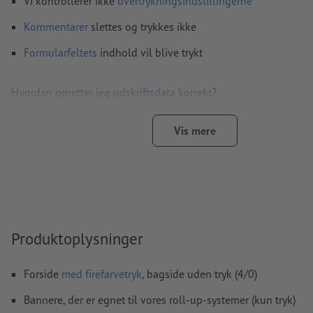
Vi kontrollerer ikke
overtrykningsindstillingerne
Kommentarer
slettes og trykkes ikke
Formularfeltets
indhold vil blive trykt
Hvordan opretter jeg udskriftsdata korrekt?
Vis mere
Produktoplysninger
Forside
med firefarvetryk
, bagside uden tryk (4/0)
Bannere, der er egnet til vores roll-up-systemer (kun tryk)