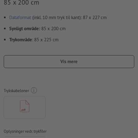
85 x 200 cm
Dataformat
(inkl. 10 mm tryk til kant): 87 x 227 cm
Synligt område:
85 x 200 cm
Trykområde
: 85 x 225 cm
Opløsning:
150 dpi
Vis mere
Medtag en margen
beskæring
på 10 mm, vigtige oplysninger
skal være mindst 10 mm fra det endelige formats kant
Skrifttyper
skal integreres helt eller konverteres til kurver
Trykskabeloner
farvetilstand:
CMYK, FOGRA51 (PSO Coated v3)
Vi kontrollerer ikke for
stavefejl og/eller typografiske fejl
Vi kontrollerer ikke
overtrykningsindstillingerne
Kommentarer
slettes og trykkes ikke
Oplysninger vedr. trykfiler
Formularfeltets
indhold vil blive trykt