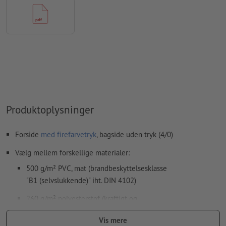
Hvordan opretter jeg udskriftsdata korrekt?
Produktoplysninger
Forside
med firefarvetryk
, bagside uden tryk (4/0)
Vælg mellem forskellige materialer:
500 g/m² PVC, mat (brandbeskyttelsesklasse
"B1 (selvslukkende)" iht. DIN 4102)
260 g/m² polyesterstof (kraftigt og
antistatisk/brandbeskyttelsesklasse B1)
Vis mere