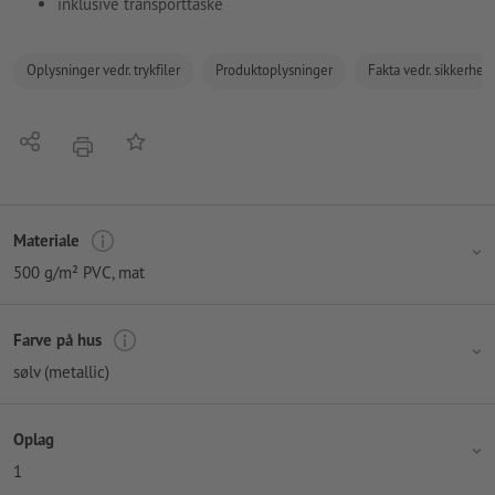
inklusive transporttaske
Oplysninger vedr. trykfiler
Produktoplysninger
Fakta vedr. sikkerhe
Del
Tilføj til huskelisten
tryk
Materiale
500 g/m² PVC, mat
Farve på hus
sølv (metallic)
Oplag
1