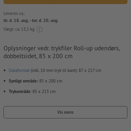
Leveres ca.:
tir. d. 18. aug. - tor. d. 20. aug.
Vægt: ca.
13,5 kg
Oplysninger vedr. trykfiler Roll-up udendørs,
dobbeltsidet, 85 x 200 cm
Dataformat
(inkl. 10 mm tryk til kant): 87 x 217 cm
Synligt område:
85 x 200 cm
Trykområde
: 85 x 215 cm
Opløsning:
150 dpi
Vis mere
Medtag en margen
beskæring
på 10 mm, vigtige oplysninger
skal være mindst 10 mm fra det endelige formats kant
Skrifttyper
skal integreres helt eller konverteres til kurver