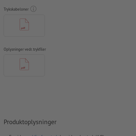
Trykskabeloner
farvetilstand:
CMYK, FOGRA51 (PSO Coated v3)
Vi kontrollerer ikke for
stavefejl og/eller typografiske fejl
Vi kontrollerer ikke
overtrykningsindstillingerne
Kommentarer
slettes og trykkes ikke
Oplysninger vedr. trykfiler
Formularfeltets
indhold vil blive trykt
Hvordan opretter jeg udskriftsdata korrekt?
Produktoplysninger