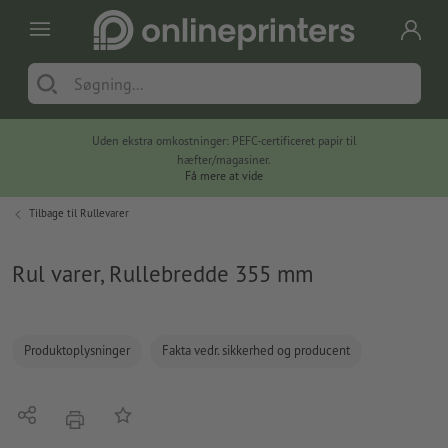
Uden ekstra omkostninger: PEFC-certificeret papir til
hæfter/magasiner.
Få mere at vide
Tilbage til
Rullevarer
Rul varer, Rullebredde 355 mm
Produktoplysninger
Fakta vedr. sikkerhed og producent
Del
Tilføj til huskelisten
tryk