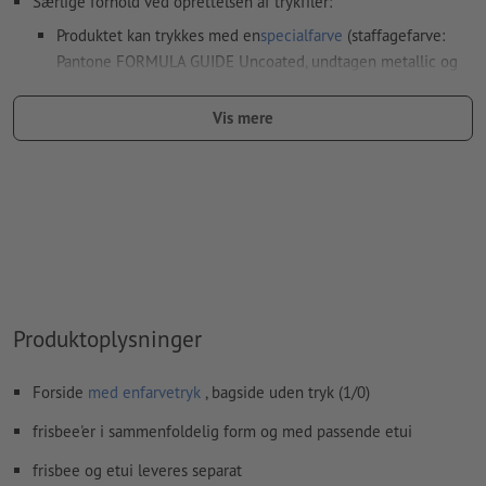
Særlige forhold ved oprettelsen af trykfiler:
Produktet kan trykkes med en
specialfarve
(staffagefarve:
Pantone FORMULA GUIDE Uncoated, undtagen metallic og
neonfarver)
Vis mere
Hvis der
trykkes med hvid farve
kan det ske, at
bærematerialet skinner igennem
Den trykklare PDF må kun indeholde vektorer; JPEG- eller
TIFF-billeder og -skabeloner er uegnede
Yderligere informationer og tips om
vektorgrafikker
finder
du i vores hjælpecenter.
Vi kontrollerer ikke for
stavefejl og/eller typografiske fejl
Produktoplysninger
Hvordan opretter jeg udskriftsdata korrekt?
Forside
med enfarvetryk
, bagside uden tryk (1/0)
frisbee'er i sammenfoldelig form og med passende etui
frisbee og etui leveres separat