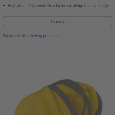
Husk, at de på skærmen viste farver kan afvige fra de virkelige
produktfarver pga. lysforholdene eller kalibreringen af din
skærm.
Vis mere
størrelse: ø 25,5 cm
Fakta vedr. sikkerhed og producent
Materiale: metal, polyester
Pakning: ikke pakket enkeltvis
forarbejdning: silketryk
Trykposition: i midten på skiven