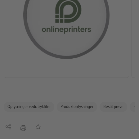
Oplysninger vedr. trykfiler
Produktoplysninger
Bestil prøve
Fak
Del
Tilføj til huskelisten
tryk