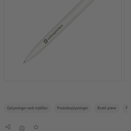
Oplysninger vedr. trykfiler
Produktoplysninger
Bestil prøve
Fak
Del
Tilføj til huskelisten
tryk