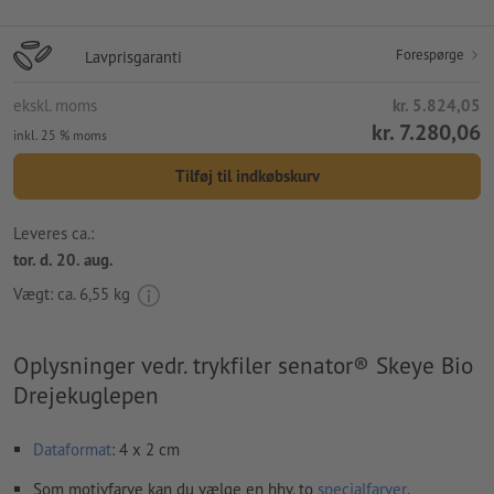
Forespørge
Lavprisgaranti
ekskl. moms
kr. 5.824,05
kr. 7.280,06
inkl. 25 % moms
Tilføj til indkøbskurv
Leveres ca.:
tor. d. 20. aug.
Vægt: ca.
6,55 kg
Oplysninger vedr. trykfiler senator® Skeye Bio
Drejekuglepen
Dataformat
: 4 x 2 cm
Som motivfarve kan du vælge en hhv. to
specialfarver
.