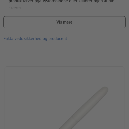
produktfarver pga. lysforholdene eller kalibreringen af din
skærm.
Overfladen kan ved produkter af økomateriale udvise mindre
Vis mere
uregelmæssigheder.
Materiale: plast
Fakta vedr. sikkerhed og producent
størrelse: 15 x ø 1,5 cm
Plast af biologisk basismateriale
Information: „Made in Germany“
Patron: plastpatron, der skriver blåt
Den særlige G2 Magic flow-patron muliggør længerevarende,
vedvarende skrivning.
mærke: senator®
Pakning: Ikke pakket enkeltvis
forarbejdning: silketryk