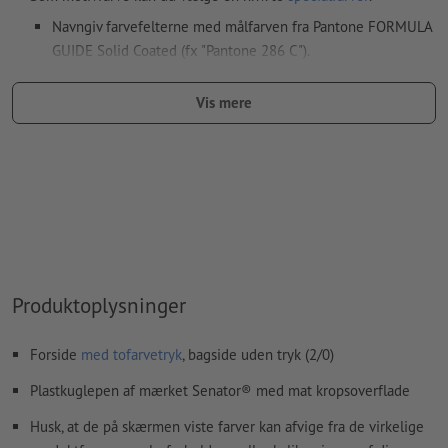
Navngiv farvefelterne med målfarven fra Pantone FORMULA
GUIDE Solid Coated (fx "Pantone 286 C").
Metallic- og neonfarver er ikke mulige.
Vis mere
Guld (Pantone 871 C) og sølv (Pantone 877 C) er mulige som
trykfarver. Betegn dertil din staffagefarve, som du har
oprettet i dine trykfiler, som „gold“ eller „silver“
Hvis der
trykkes med hvid farve
kan det ske, at
bærematerialet skinner igennem
Den trykklare PDF må kun indeholde vektorer; JPEG- eller
TIFF-billeder og -skabeloner er uegnede
Produktoplysninger
Yderligere informationer og tips om
vektorgrafikker
finder
du i vores hjælpecenter.
Forside
med tofarvetryk
, bagside uden tryk (2/0)
Vi kontrollerer ikke for
stavefejl og/eller typografiske fejl
Plastkuglepen af mærket Senator® med mat kropsoverflade
Husk, at de på skærmen viste farver kan afvige fra de virkelige
Hvordan opretter jeg udskriftsdata korrekt?