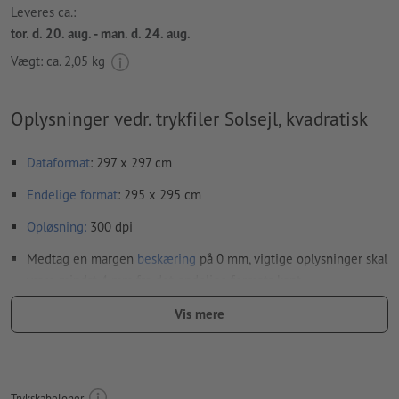
Leveres ca.:
tor. d. 20. aug. - man. d. 24. aug.
Vægt: ca.
2,05 kg
Oplysninger vedr. trykfiler Solsejl, kvadratisk
Dataformat
: 297 x 297 cm
Endelige format
: 295 x 295 cm
Opløsning:
300 dpi
Medtag en margen
beskæring
på 0 mm, vigtige oplysninger skal
være mindst 4 mm fra det endelige formats kant
Skrifttyper
skal integreres helt eller konverteres til kurver
Vis mere
farvetilstand:
CMYK, FOGRA51 (PSO Coated v3) til bestrøget
papir, FOGRA52 (PSO Uncoated v3 FOGRA52) til ubestrøget
papir
Trykskabeloner