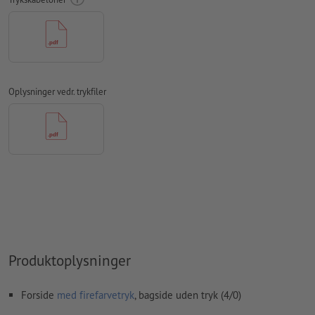
Vi kontrollerer ikke for
stavefejl og/eller typografiske fejl
Vi kontrollerer ikke
overtrykningsindstillingerne
Kommentarer
slettes og trykkes ikke
Formularfeltets
indhold vil blive trykt
Oplysninger vedr. trykfiler
Hvordan opretter jeg udskriftsdata korrekt?
Produktoplysninger
Forside
med firefarvetryk
, bagside uden tryk (4/0)