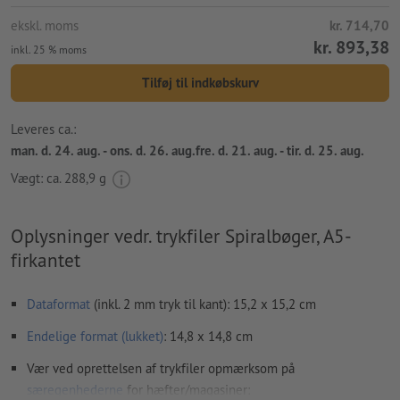
ekskl. moms
kr. 714,70
kr. 893,38
inkl. 25 % moms
Tilføj til indkøbskurv
Leveres ca.:
man. d. 24. aug. - ons. d. 26. aug.fre. d. 21. aug. - tir. d. 25. aug.
Vægt: ca.
288,9 g
Oplysninger vedr. trykfiler Spiralbøger, A5-
firkantet
Dataformat
(inkl. 2 mm tryk til kant): 15,2 x 15,2 cm
Endelige format
(lukket)
: 14,8 x 14,8 cm
Vær ved oprettelsen af trykfiler opmærksom på
særegenhederne
for hæfter/magasiner: