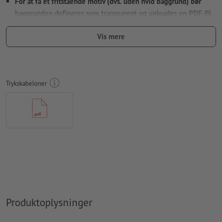
For at få et fritstående motiv (dvs. uden hvid baggrund) bør
baggrunden defineres som transparent og uploades en PDF-fil
med vektordata. For billeder (JPEG, TIFF) trykkes baggrunden
Vis mere
hvidt.
Opløsning:
300 dpi
Skrifttyper
skal integreres helt eller konverteres til kurver
Trykskabeloner
Vi kontrollerer ikke for
stavefejl og/eller typografiske fejl
Vi kontrollerer ikke
overtrykningsindstillingerne
Kommentarer
slettes og trykkes ikke
Formularfeltets
indhold vil blive trykt
Hvordan opretter jeg udskriftsdata korrekt?
Produktoplysninger