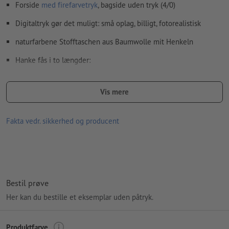
Forside
med firefarvetryk
, bagside uden tryk (4/0)
Digitaltryk gør det muligt: små oplag, billigt, fotorealistisk
naturfarbene Stofftaschen aus Baumwolle mit Henkeln
Hanke fås i to længder:
Korte bærehanke (ca. 40 cm)
Vis mere
Lange skulderhanke (ca. 67 cm)
størrelse: B 38 x H 42 cm
Fakta vedr. sikkerhed og producent
Gramvægt: 140 g/m²
Kan ikke vaskes
Kun håndvask
Bestil prøve
Prøver fås kun med en hanklængde på 40 cm
Her kan du bestille et eksemplar uden påtryk.
Husk, at de på skærmen viste farver kan afvige fra de virkelige
produktfarver pga. lysforholdene eller kalibreringen af din
Produktfarve