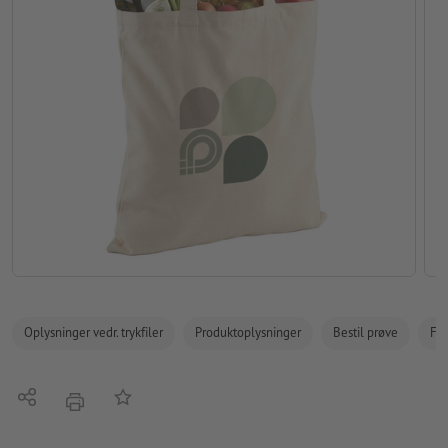
Oplysninger vedr. trykfiler
Produktoplysninger
Bestil prøve
Fak
Del
Tilføj til huskelisten
tryk