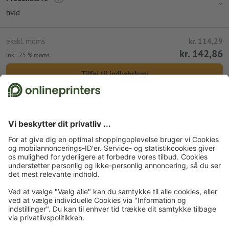
skærm.
hvid
forarbejdning: digital tryk
ekskl. moms
kr. 114,29
kr. 142,86
inkl. 25 % moms
Tilføj til indkøbskurv
Standardforsendelse (DPD)
Forside
Reklameartikler
Tasker
Stoftasker
Stoftasker digitaltryk
Stoftasker Standard, 4/0
Tilmeld dig til nyhedsbrevet og få en rabatkupon på 15 %
Om os