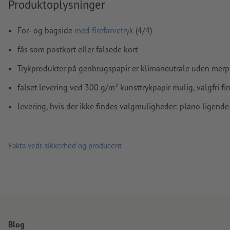
Produktoplysninger
Vi kontrollerer ikke
overtrykningsindstillingerne
Kommentarer
slettes og trykkes ikke
For- og bagside
med firefarvetryk
(4/4)
Formularfeltets
indhold vil blive trykt
fås som postkort eller falsede kort
Trykprodukter på genbrugspapir er klimaneutrale uden merp
Hvordan opretter jeg udskriftsdata korrekt?
falset levering ved 300 g/m² kunsttrykpapir mulig, valgfri fin
levering, hvis der ikke findes valgmuligheder: plano ligende 
Fakta vedr. sikkerhed og producent
Blog