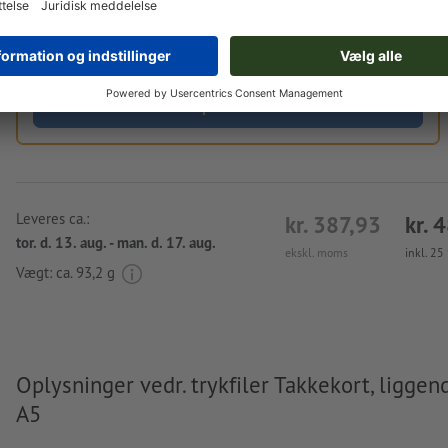
bestillingen.
Upload nu
Leveres ca.:
kr. 387,93
kr. 
tor. d. 13. aug. - man. d. 17. aug.
ekskl. moms
inkl. 2
Vægt: ca.
93,2 g
Oplysninger vedr. trykfiler Takkekort, liggen
A5