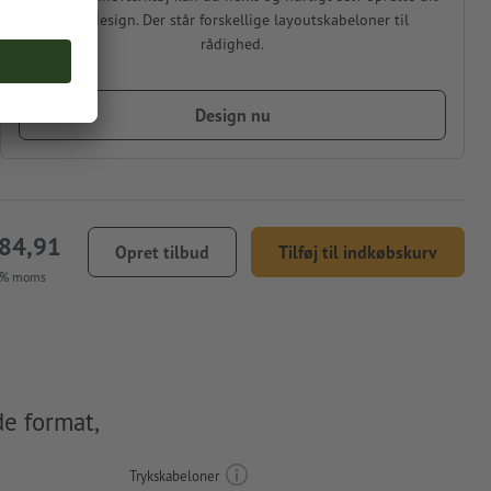
eget design. Der står forskellige layoutskabeloner til
rådighed.
Design nu
484,91
Opret tilbud
Tilføj til indkøbskurv
5 % moms
de format,
Trykskabeloner