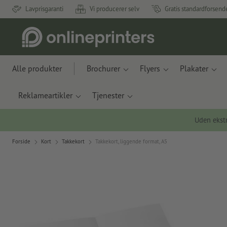
Lavprisgaranti
Vi producerer selv
Gratis standardforsend
Alle produkter
Brochurer
Flyers
Plakater
Reklameartikler
Tjenester
Uden ekstr
Forside
Kort
Takkekort
Takkekort, liggende format, A5