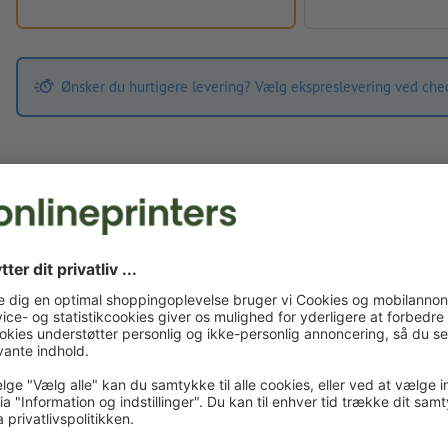
Ønsker du hurtigere levering? Vælg ekspreslevering ved che
Trykfiler
Mht. forarbejdning af trykdata gælder
Aftale om behandling af perso
Egne trykfiler
Du kan uploade dine trykfiler før eller efter du afslutter