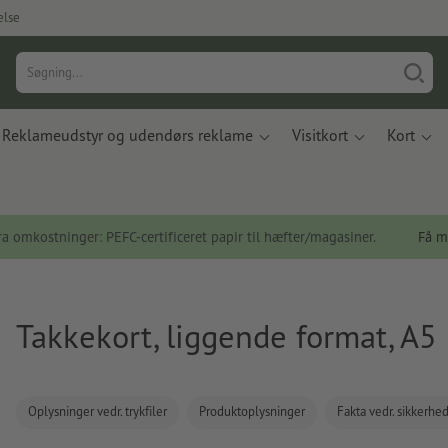
else
Reklameudstyr og udendørs reklame
Visitkort
Kort
a omkostninger: PEFC-certificeret papir til hæfter/magasiner.
Få m
Takkekort, liggende format, A5
Oplysninger vedr. trykfiler
Produktoplysninger
Fakta vedr. sikkerhe