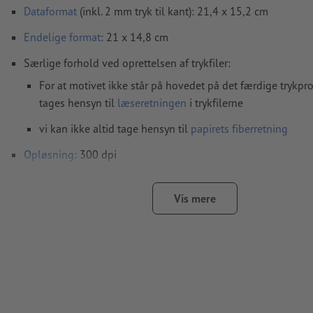
Dataformat
(inkl. 2 mm tryk til kant): 21,4 x 15,2 cm
Endelige format
: 21 x 14,8 cm
Særlige forhold ved oprettelsen af trykfiler:
For at motivet ikke står på hovedet på det færdige trykpr
tages hensyn til
læseretningen
i trykfilerne
vi kan ikke altid tage hensyn til
papirets fiberretning
Opløsning:
300 dpi
Medtag en margen
beskæring
på 2 mm, vigtige oplysninger 
mindst 4 mm fra det endelige formats kant
Vis mere
Skrifttyper
skal integreres helt eller konverteres til kurver
farvetilstand:
CMYK, FOGRA51 (PSO Coated v3) til bestrøget p
FOGRA52 (PSO Uncoated v3 FOGRA52) til ubestrøget papir
Vi kontrollerer ikke for
stavefejl og/eller typografiske fejl