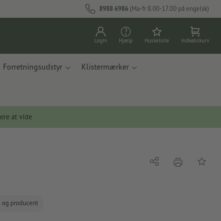
8988 6986
(Ma-fr 8.00-17.00 på engelsk)
Login
Hjælp
Huskeliste
Indkøbskurv
Forretningsudstyr
Klistermærker
ere at vide
tryk
Del
Tilføj t
d og producent