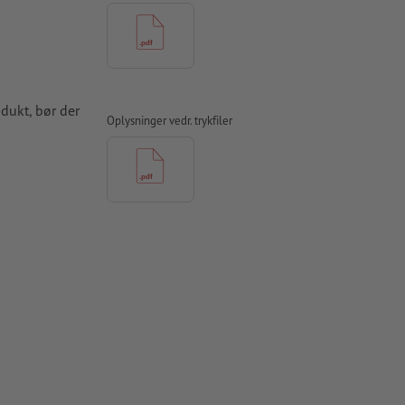
odukt, bør der
Oplysninger vedr. trykfiler
skal være
apir,