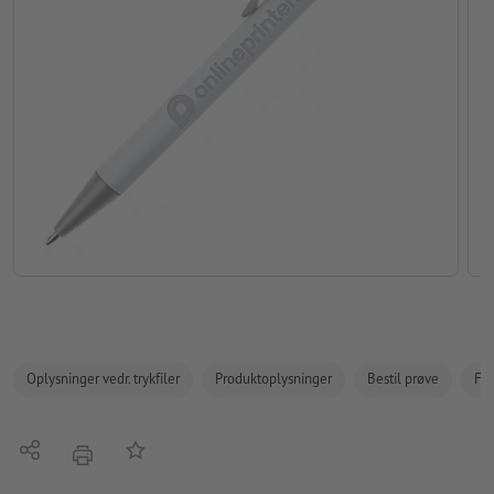
Oplysninger vedr. trykfiler
Produktoplysninger
Bestil prøve
Fak
Del
Tilføj til huskelisten
tryk