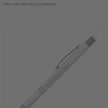
Materiale: Gummi, plast, metal
Fakta vedr. sikkerhed og producent
størrelse: 14,7 x ø 1 cm
Pakning: Karton
forarbejdning: lasergravering
Graveringsposition: på skaftet