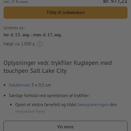
kr. 977,21
inkl. 25 % moms
Tilføj til indkøbskurv
Leveres ca.:
tor. d. 13. aug. - man. d. 17. aug.
Vægt: ca.
1.000 g
Oplysninger vedr. trykfiler Kuglepen med
touchpen Salt Lake City
Dataformat
: 5 x 0,5 cm
Særlige forhold ved oprettelsen af trykfiler:
Opret et ekstra farvefelt og tildel
lasergraveringen
den
respektive farve.
betegnelse af farvefeltet: „Laser“
Vis mere