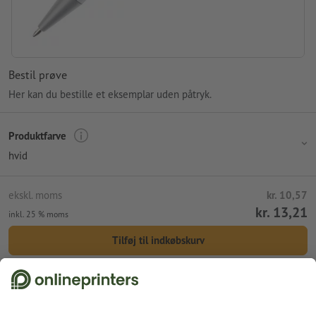
Bestil prøve
Her kan du bestille et eksemplar uden påtryk.
Produktfarve
hvid
ekskl. moms
kr. 10,57
kr. 13,21
inkl. 25 % moms
Tilføj til indkøbskurv
Standardforsendelse (DPD)
tir. d. 11. aug.