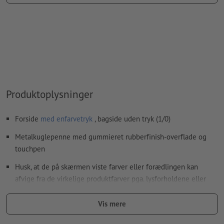
farvetype: Staffagefarve
farveværdi: kan vælges frit
Bemærkning: Denne "farve" tjener kun til produktionsformål,
det er ingen farvet gravering
Den trykklare PDF må kun indeholde vektorer; JPEG- eller
TIFF-billeder og -skabeloner er uegnede
Produktoplysninger
Yderligere informationer og tips om
vektorgrafikker
finder
du i vores hjælpecenter.
Forside
med enfarvetryk
, bagside uden tryk (1/0)
Vi kontrollerer ikke for
stavefejl og/eller typografiske fejl
Metalkuglepenne med gummieret rubberfinish-overflade og
touchpen
Hvordan opretter jeg udskriftsdata korrekt?
Husk, at de på skærmen viste farver eller forædlingen kan
afvige fra de virkelige produktfarver pga. lysforholdene eller
kalibreringen af din skærm.
Vis mere
Patron: skriver blåt, udskiftelig