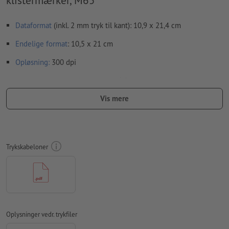
klistermærker, M65
Dataformat
(inkl. 2 mm tryk til kant): 10,9 x 21,4 cm
Endelige format
: 10,5 x 21 cm
Opløsning:
300 dpi
Medtag en margen
beskæring
på 2 mm, vigtige oplysninger skal
være mindst 4 mm fra det endelige formats kant
Vis mere
Skrifttyper
skal integreres helt eller konverteres til kurver
farvetilstand:
CMYK, FOGRA51 (PSO Coated v3) til bestrøget
papir, FOGRA52 (PSO Uncoated v3 FOGRA52) til ubestrøget
Trykskabeloner
papir
Vi kontrollerer ikke for
stavefejl og/eller typografiske fejl
Vi kontrollerer ikke
overtrykningsindstillingerne
Kommentarer
slettes og trykkes ikke
Oplysninger vedr. trykfiler
Formularfeltets
indhold vil blive trykt