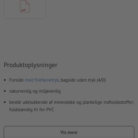
Hvordan opretter jeg udskriftsdata korrekt?
Produktoplysninger
Forside
med firefarvetryk
, bagside uden tryk (4/0)
naturvenlig og miljøvenlig
består udelukkende af mineralske og plantelige indholdsstoffer;
fuldstændig fri for PVC
med limfrit klæbemiddel på vandbasis
udmærket med kvalitetsmærkaten "V-Label", som kendetegner
Vis mere